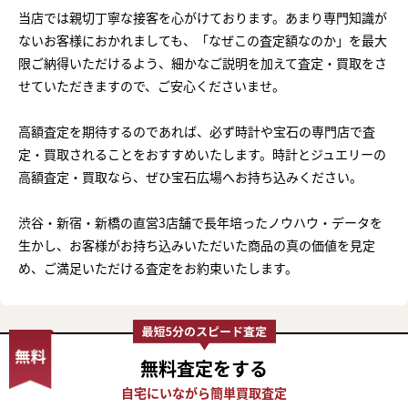
当店では親切丁寧な接客を心がけております。あまり専門知識が
ないお客様におかれましても、「なぜこの査定額なのか」を最大
限ご納得いただけるよう、細かなご説明を加えて査定・買取をさ
せていただきますので、ご安心くださいませ。
高額査定を期待するのであれば、必ず時計や宝石の専門店で査
定・買取されることをおすすめいたします。時計とジュエリーの
高額査定・買取なら、ぜひ宝石広場へお持ち込みください。
渋谷・新宿・新橋の直営3店舗で長年培ったノウハウ・データを
生かし、お客様がお持ち込みいただいた商品の真の価値を見定
め、ご満足いただける査定をお約束いたします。
まずは
無料査定
をする
かんたん30秒でお試し査定