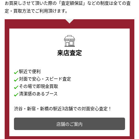
お買戻しさせて頂いた際の「査定額保証」などの制度は全ての査
定・買取方法でご利用頂けます。
来店査定
駅近で便利
対面で安心・スピード査定
その場で即現金買取
清潔感のあるブース
渋谷・新宿・新橋の駅近3店舗での対面安心査定！
その場で現金買取致します。渋谷本店では、時計販売の
店舗を併設しており、下取りに出してお得に新しい時計
店舗のご案内
の購入もできます♪