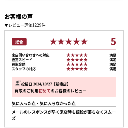
お客様の声
▼レビュー評価1229件
5
★★★★★
★★★★★
総合
★★★★★
★★★★★
来店問い合わせへの対応
満足
★★★★★
★★★★★
査定スピード
満足
★★★★★
★★★★★
買取金額
満足
★★★★★
★★★★★
スタッフの対応
満足
投稿日 2024/10/27
新橋店
買取のご利用
初めて
のお客様のレビュー
気に入った点・気に入らなかった点
メールのレスポンスが早く来店時も値段が落ちなくスムー
まずは
ズ
かんたん30秒でお試し査定