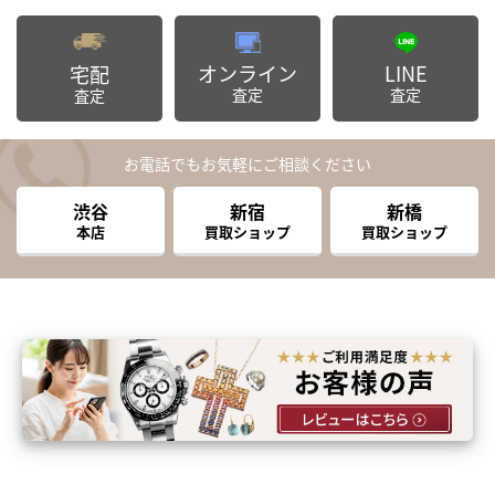
オンライン
LINE
宅配
査定
査定
査定
お電話でもお気軽にご相談ください
渋谷
新宿
新橋
本店
買取ショップ
買取ショップ
まずは
かんたん30秒でお試し査定