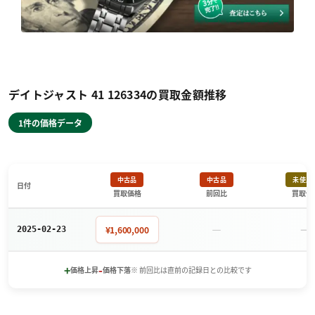
デイトジャスト 41 126334の買取金額推移
1件の価格データ
中古品
中古品
未使用
日付
買取価格
前回比
買取価
－
－
¥1,600,000
2025-02-23
+
-
価格上昇
価格下落
※ 前回比は直前の記録日との比較です