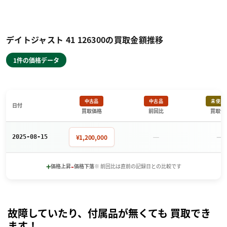
デイトジャスト 41 126300の買取金額推移
1件の価格データ
中古品
中古品
未使用
日付
買取価格
前回比
買取価
－
－
¥1,200,000
2025-08-15
+
-
価格上昇
価格下落
※ 前回比は直前の記録日との比較です
故障していたり、付属品が無くても 買取でき
ます！