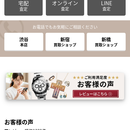
オンライン
LINE
宅配
査定
査定
査定
お電話でもお気軽にご相談ください
渋谷
新宿
新橋
本店
買取ショップ
買取ショップ
まずは
お客様の声
かんたん30秒でお試し査定