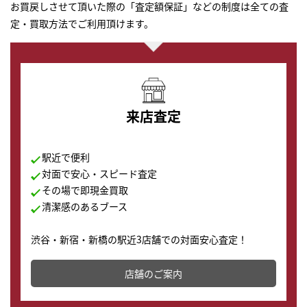
お買戻しさせて頂いた際の「査定額保証」などの制度は全ての査
定・買取方法でご利用頂けます。
来店査定
駅近で便利
対面で安心・スピード査定
その場で即現金買取
清潔感のあるブース
渋谷・新宿・新橋の駅近3店舗での対面安心査定！
その場で現金買取致します。渋谷本店では、時計販売の
店舗を併設しており、下取りに出してお得に新しい時計
店舗のご案内
の購入もできます♪