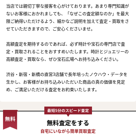
当店では親切丁寧な接客を心がけております。あまり専門知識が
ないお客様におかれましても、「なぜこの査定額なのか」を最大
限ご納得いただけるよう、細かなご説明を加えて査定・買取をさ
せていただきますので、ご安心くださいませ。
高額査定を期待するのであれば、必ず時計や宝石の専門店で査
定・買取されることをおすすめいたします。時計とジュエリーの
高額査定・買取なら、ぜひ宝石広場へお持ち込みください。
渋谷・新宿・新橋の直営3店舗で長年培ったノウハウ・データを
生かし、お客様がお持ち込みいただいた商品の真の価値を見定
め、ご満足いただける査定をお約束いたします。
まずは
無料査定
をする
かんたん30秒でお試し査定