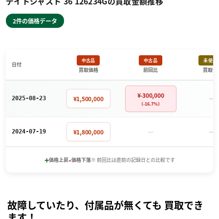
デイトジャスト 36 126234Gの買取金額推移
2件の価格データ
中古品
中古品
未使用
日付
買取価格
前回比
買取価
¥-300,000
－
¥1,500,000
2025-08-23
（-16.7%）
－
－
¥1,800,000
2024-07-19
+
-
価格上昇
価格下落
※ 前回比は直前の記録日との比較です
故障していたり、付属品が無くても 買取でき
ます！