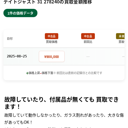
デイトジャスト 31 278240の買取金額推移
1件の価格データ
中古品
中古品
未使用
日付
買取価格
前回比
買取価
－
－
¥900,000
2025-08-25
+
-
価格上昇
価格下落
※ 前回比は直前の記録日との比較です
故障していたり、付属品が無くても 買取でき
ます！
故障していて動作しなかったり、ガラス割れがあったり、大きな傷
があってもOK！