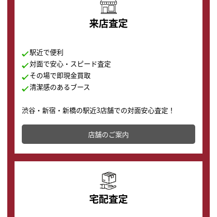
来店査定
駅近で便利
対面で安心・スピード査定
その場で即現金買取
清潔感のあるブース
渋谷・新宿・新橋の駅近3店舗での対面安心査定！
その場で現金買取致します。渋谷本店では、時計販売の
店舗を併設しており、下取りに出してお得に新しい時計
店舗のご案内
の購入もできます♪
宅配査定