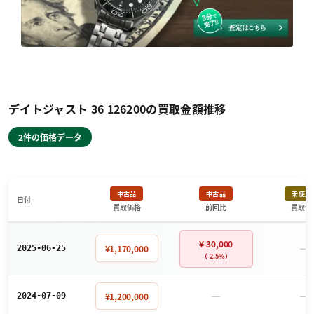
デイトジャスト 36 126200の買取金額推移
2件の価格データ
中古品
中古品
未使用
日付
買取価格
前回比
買取価
¥-30,000
－
¥1,170,000
2025-06-25
（-2.5%）
－
－
¥1,200,000
2024-07-09