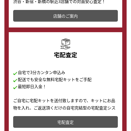
渋谷・新宿・新橋の駅近3店舗での対面安心査定！
その場で現金買取致します。渋谷本店では、時計販売の
店舗を併設しており、下取りに出してお得に新しい時計
店舗のご案内
の購入もできます♪
宅配査定
自宅で3分カンタン申込み
配送でも安全な無料宅配キットをご手配
最短即日入金！
ご自宅に宅配キットを送付致しますので、キットにお品
物を入れ、ご返送頂くだけの自宅完結型の宅配査定シス
テムです。
宅配査定
配送でも簡単&安全に査定・買取に出すことが可能で
す。