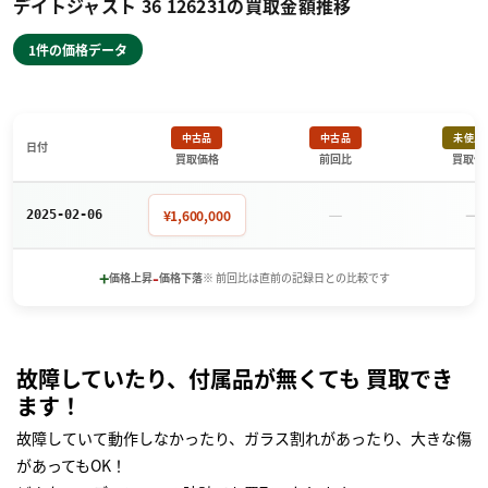
デイトジャスト 36 126231の買取金額推移
1件の価格データ
中古品
中古品
未使用
日付
買取価格
前回比
買取価
－
－
¥1,600,000
2025-02-06
+
-
価格上昇
価格下落
※ 前回比は直前の記録日との比較です
故障していたり、付属品が無くても 買取でき
ます！
故障していて動作しなかったり、ガラス割れがあったり、大きな傷
があってもOK！