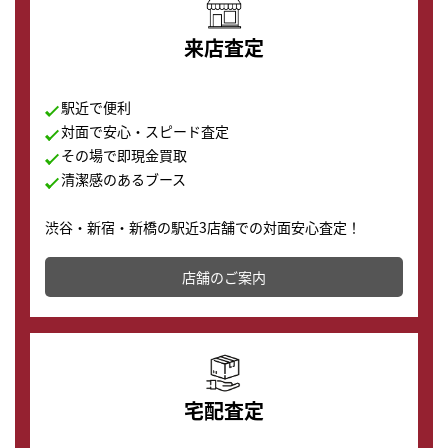
来店査定
駅近で便利
対面で安心・スピード査定
その場で即現金買取
清潔感のあるブース
渋谷・新宿・新橋の駅近3店舗での対面安心査定！
その場で現金買取致します。渋谷本店では、時計販売の
店舗を併設しており、下取りに出してお得に新しい時計
店舗のご案内
の購入もできます♪
宅配査定