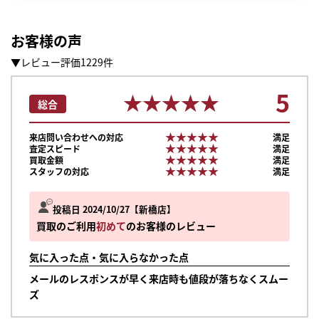
お客様の声
▼レビュー評価1229件
5
★★★★★
★★★★★
総合
★★★★★
★★★★★
来店問い合わせへの対応
満足
★★★★★
★★★★★
査定スピード
満足
★★★★★
★★★★★
買取金額
満足
★★★★★
★★★★★
スタッフの対応
満足
投稿日 2024/10/27
新橋店
買取のご利用
初めて
のお客様のレビュー
気に入った点・気に入らなかった点
メールのレスポンスが早く来店時も値段が落ちなくスムー
まずは
ズ
かんたん30秒でお試し査定