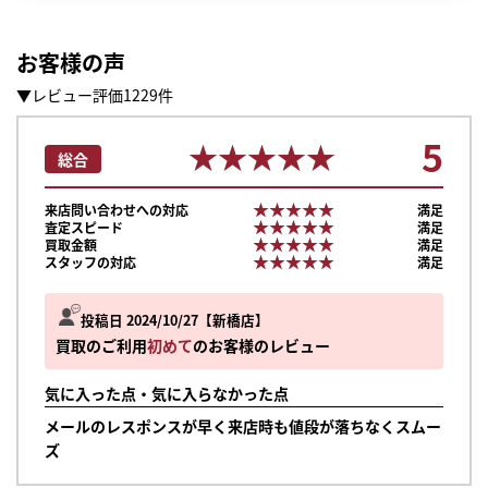
お客様の声
▼レビュー評価1229件
5
★★★★★
★★★★★
総合
★★★★★
★★★★★
来店問い合わせへの対応
満足
★★★★★
★★★★★
査定スピード
満足
★★★★★
★★★★★
買取金額
満足
★★★★★
★★★★★
スタッフの対応
満足
投稿日 2024/10/27
新橋店
買取のご利用
初めて
のお客様のレビュー
気に入った点・気に入らなかった点
メールのレスポンスが早く来店時も値段が落ちなくスムー
まずは
ズ
かんたん30秒でお試し査定