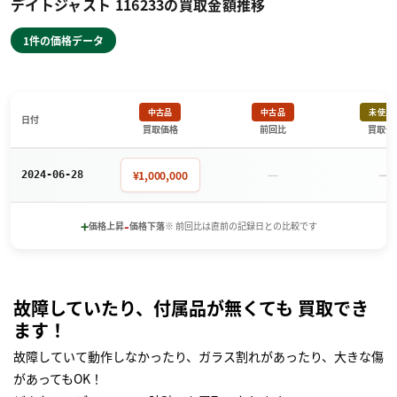
デイトジャスト 116233の買取金額推移
1件の価格データ
中古品
中古品
未使用
日付
買取価格
前回比
買取価
－
－
¥1,000,000
2024-06-28
+
-
価格上昇
価格下落
※ 前回比は直前の記録日との比較です
故障していたり、付属品が無くても 買取でき
ます！
故障していて動作しなかったり、ガラス割れがあったり、大きな傷
があってもOK！