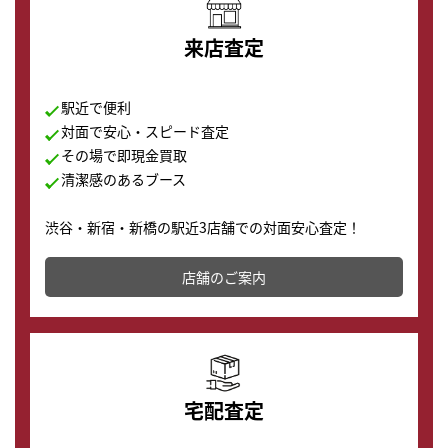
来店査定
駅近で便利
対面で安心・スピード査定
その場で即現金買取
清潔感のあるブース
渋谷・新宿・新橋の駅近3店舗での対面安心査定！
その場で現金買取致します。渋谷本店では、時計販売の
店舗を併設しており、下取りに出してお得に新しい時計
店舗のご案内
の購入もできます♪
宅配査定