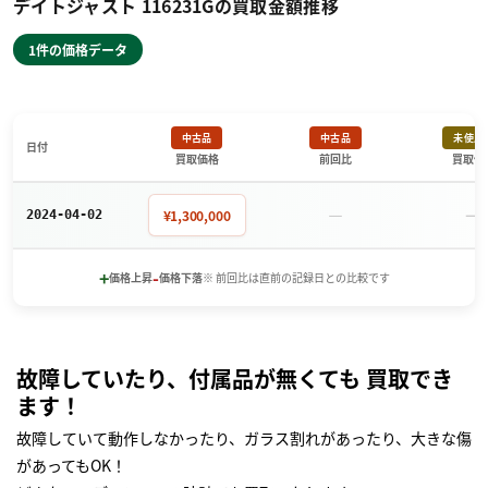
デイトジャスト 116231Gの買取金額推移
1件の価格データ
中古品
中古品
未使用
日付
買取価格
前回比
買取価
－
－
¥1,300,000
2024-04-02
+
-
価格上昇
価格下落
※ 前回比は直前の記録日との比較です
故障していたり、付属品が無くても 買取でき
ます！
故障していて動作しなかったり、ガラス割れがあったり、大きな傷
があってもOK！