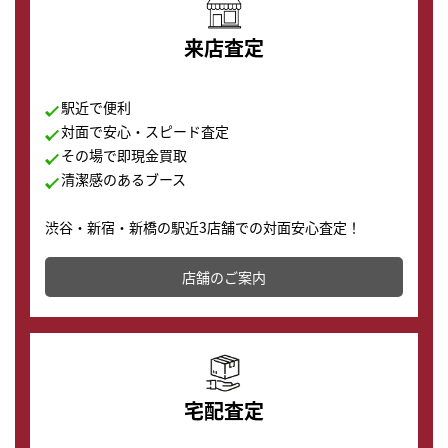
来店査定
駅近で便利
対面で安心・スピード査定
その場で即現金買取
清潔感のあるブース
渋谷・新宿・新橋の駅近3店舗での対面安心査定！
その場で現金買取致します。渋谷本店では、時計販売の
店舗を併設しており、下取りに出してお得に新しい時計
店舗のご案内
の購入もできます♪
宅配査定