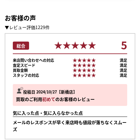
お客様の声
▼レビュー評価1229件
5
★★★★★
★★★★★
総合
★★★★★
★★★★★
来店問い合わせへの対応
満足
★★★★★
★★★★★
査定スピード
満足
★★★★★
★★★★★
買取金額
満足
★★★★★
★★★★★
スタッフの対応
満足
投稿日 2024/10/27
新橋店
買取のご利用
初めて
のお客様のレビュー
気に入った点・気に入らなかった点
メールのレスポンスが早く来店時も値段が落ちなくスムー
まずは
ズ
かんたん30秒でお試し査定