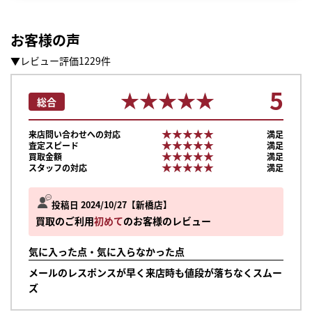
お客様の声
▼レビュー評価1229件
5
★★★★★
★★★★★
総合
★★★★★
★★★★★
来店問い合わせへの対応
満足
★★★★★
★★★★★
査定スピード
満足
★★★★★
★★★★★
買取金額
満足
★★★★★
★★★★★
スタッフの対応
満足
投稿日 2024/10/27
新橋店
買取のご利用
初めて
のお客様のレビュー
気に入った点・気に入らなかった点
メールのレスポンスが早く来店時も値段が落ちなくスムー
まずは
ズ
かんたん30秒でお試し査定