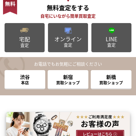
無料査定
をする
オンライン
LINE
宅配
査定
査定
査定
お電話でもお気軽にご相談ください
渋谷
新宿
新橋
本店
買取ショップ
買取ショップ