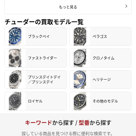
もっと見る
チューダーの買取モデル一覧
ブラックベイ
ペラゴス
ファストライダー
クロノタイム
プリンスデイトデイ
ヘリテージ
／プリンスデイ
ロイヤル
その他のモデル
キーワード
から探す /
型番
から探す
探している商品を見つける際に便利な検索です。