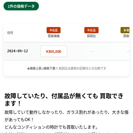
1件の価格データ
中古品
中古品
未使用
日付
買取価格
前回比
買取価
－
－
¥300,000
2024-09-12
+
-
価格上昇
価格下落
※ 前回比は直前の記録日との比較です
故障していたり、付属品が無くても 買取でき
ます！
故障していて動作しなかったり、ガラス割れがあったり、大きな傷
があってもOK！
どんなコンディションの時計でも買取いたします｡