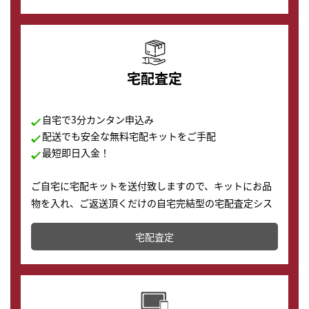
の購入もできます♪
宅配査定
自宅で3分カンタン申込み
配送でも安全な無料宅配キットをご手配
最短即日入金！
ご自宅に宅配キットを送付致しますので、キットにお品
物を入れ、ご返送頂くだけの自宅完結型の宅配査定シス
テムです。
宅配査定
配送でも簡単&安全に査定・買取に出すことが可能で
す。