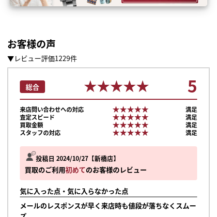
お客様の声
▼レビュー評価1229件
5
★★★★★
★★★★★
総合
★★★★★
★★★★★
来店問い合わせへの対応
満足
★★★★★
★★★★★
査定スピード
満足
★★★★★
★★★★★
買取金額
満足
★★★★★
★★★★★
スタッフの対応
満足
投稿日 2024/10/27
新橋店
買取のご利用
初めて
のお客様のレビュー
気に入った点・気に入らなかった点
メールのレスポンスが早く来店時も値段が落ちなくスムー
ズ