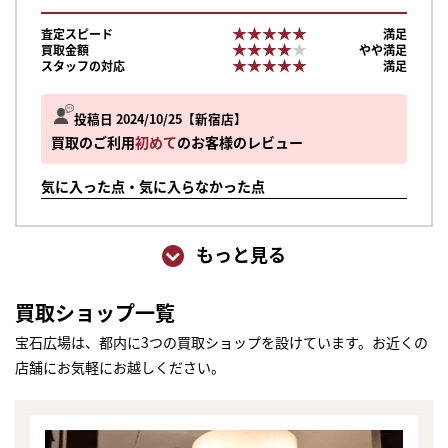
★★★★★
★★★★★
査定スピード
満足
★★★★★
★★★★★
買取金額
やや満足
★★★★★
★★★★★
スタッフの対応
満足
投稿日 2024/10/25
新宿店
買取のご利用
初めて
のお客様のレビュー
気に入った点・気に入らなかった点
もっと見る
買取ショップ一覧
宝石広場は、都内に3つの買取ショップを設けています。お近くの
店舗にお気軽にお越しください。
まずは
かんたん30秒でお試し査定