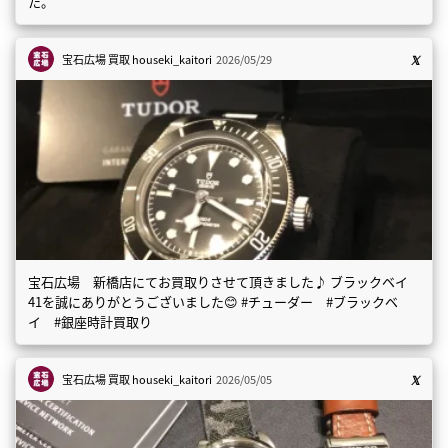
た。
宝石広場 買取
houseki_kaitori
2026/05/29
宝石広場 新橋店にてお買取りさせて頂きました♪ ブラックベイ
41を誠にありがとうございました😊 #チューダー #ブラックベ
イ #銀座時計買取り
宝石広場 買取
houseki_kaitori
2026/05/05