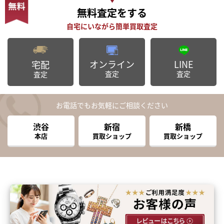
無料査定
をする
オンライン
LINE
宅配
査定
査定
査定
お電話でもお気軽にご相談ください
渋谷
新宿
新橋
本店
買取ショップ
買取ショップ