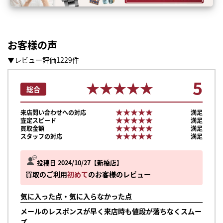
お客様の声
▼レビュー評価1229件
5
★★★★★
★★★★★
総合
★★★★★
★★★★★
来店問い合わせへの対応
満足
★★★★★
★★★★★
査定スピード
満足
★★★★★
★★★★★
買取金額
満足
★★★★★
★★★★★
スタッフの対応
満足
投稿日 2024/10/27
新橋店
買取のご利用
初めて
のお客様のレビュー
気に入った点・気に入らなかった点
メールのレスポンスが早く来店時も値段が落ちなくスムー
ズ