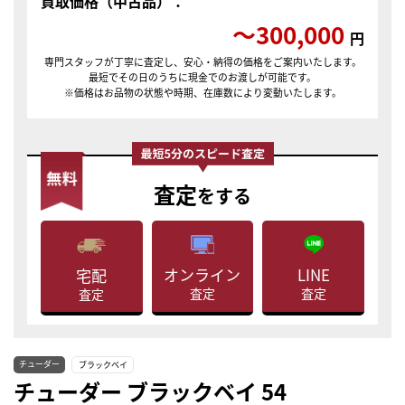
買取価格（中古品）：
〜300,000
円
専門スタッフが丁寧に査定し、安心・納得の価格をご案内いたします。
最短でその日のうちに現金でのお渡しが可能です。
※価格はお品物の状態や時期、在庫数により変動いたします。
査定
をする
LINE
オンライン
宅配
査定
査定
査定
チューダー
ブラックベイ
チューダー ブラックベイ 54