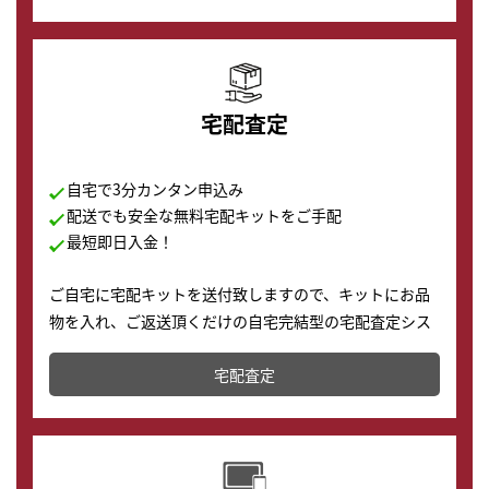
の購入もできます♪
宅配査定
自宅で3分カンタン申込み
配送でも安全な無料宅配キットをご手配
最短即日入金！
ご自宅に宅配キットを送付致しますので、キットにお品
物を入れ、ご返送頂くだけの自宅完結型の宅配査定シス
テムです。
宅配査定
配送でも簡単&安全に査定・買取に出すことが可能で
す。