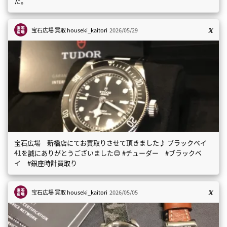
た。
宝石広場 買取
houseki_kaitori
2026/05/29
宝石広場 新橋店にてお買取りさせて頂きました♪ ブラックベイ
41を誠にありがとうございました😊 #チューダー #ブラックベ
イ #銀座時計買取り
宝石広場 買取
houseki_kaitori
2026/05/05