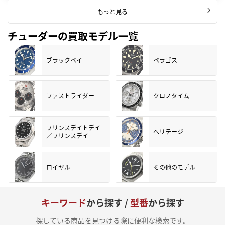
もっと見る
チューダーの買取モデル一覧
ブラックベイ
ペラゴス
ファストライダー
クロノタイム
プリンスデイトデイ
ヘリテージ
／プリンスデイ
ロイヤル
その他のモデル
キーワード
から探す /
型番
から探す
探している商品を見つける際に便利な検索です。