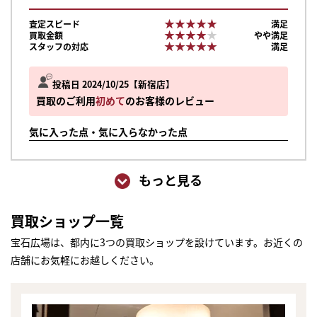
★★★★★
★★★★★
査定スピード
満足
★★★★★
★★★★★
買取金額
やや満足
★★★★★
★★★★★
スタッフの対応
満足
投稿日 2024/10/25
新宿店
買取のご利用
初めて
のお客様のレビュー
気に入った点・気に入らなかった点
もっと見る
買取ショップ一覧
宝石広場は、都内に3つの買取ショップを設けています。お近くの
店舗にお気軽にお越しください。
まずは
かんたん30秒でお試し査定