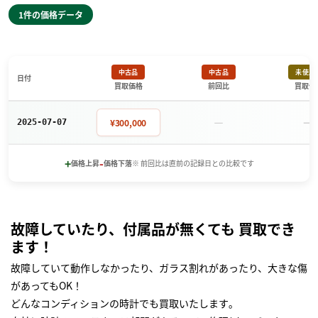
1件の価格データ
中古品
中古品
未使用
日付
買取価格
前回比
買取価
－
－
¥300,000
2025-07-07
+
-
価格上昇
価格下落
※ 前回比は直前の記録日との比較です
故障していたり、付属品が無くても 買取でき
ます！
故障していて動作しなかったり、ガラス割れがあったり、大きな傷
があってもOK！
どんなコンディションの時計でも買取いたします｡