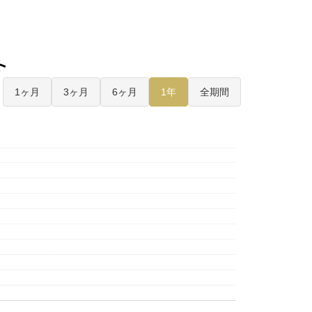
ト
1ヶ月
3ヶ月
6ヶ月
1年
全期間