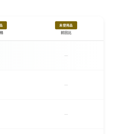
品
未使用品
格
前回比
－
－
－