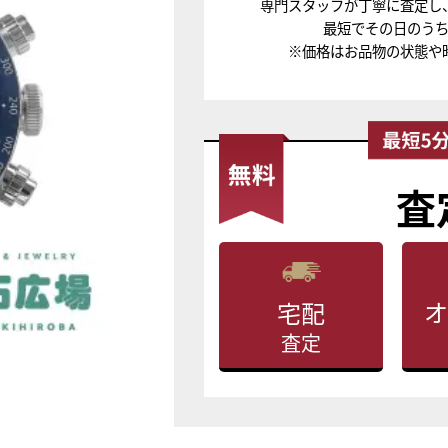
専門スタッフが丁寧に査定し
最短でその日のう
※価格はお品物の状態や
査
オ
宅配
査定