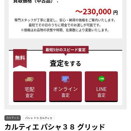
買取価格（中古品）：
〜230,000
円
専門スタッフが丁寧に査定し、安心・納得の価格をご案内いたします。
最短でその日のうちに現金でのお渡しが可能です。
※価格はお品物の状態や時期、在庫数により変動いたします。
査定
をする
LINE
オンライン
宅配
査定
査定
査定
カルティエ
パシャ ドゥ カルティエ
カルティエ パシャ３８ グリッド