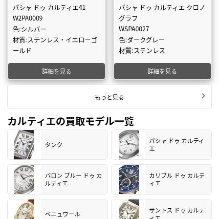
パシャ ドゥ カルティエ41
パシャ ドゥ カルティエ クロノ
W2PA0009
グラフ
色:シルバー
WSPA0027
材質:ステンレス・イエローゴ
色:ダークグレー
ールド
材質:ステンレス
詳細を見る
詳細を見る
もっと見る
カルティエの買取モデル一覧
パシャ ドゥ カルティ
タンク
エ
バロン ブルー ドゥ カ
カリブル ドゥ カルテ
ルティエ
ィエ
サントス ドゥ カルテ
ベニュワール
ィエ