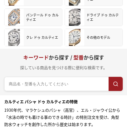
パンテール ドゥ カル
ドライブ ドゥ カルテ
ティエ
ィエ
クレ ドゥ カルティエ
その他のモデル
キーワード
から探す /
型番
から探す
探している商品を見つける際に便利な検索です。
カルティエ パシャ ドゥ カルティエの特徴
1930年代、マラケシュのパシャ（高官）、エル・ジャウイ公から
「水泳の時でも着ける事のできる時計」の特別注文を受け、角型
防水ウォッチを創作した所から歴史は始まります。