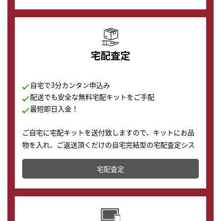
の購入もできます♪
宅配査定
自宅で3分カンタン申込み
配送でも安全な無料宅配キットをご手配
最短即日入金！
ご自宅に宅配キットを送付致しますので、キットにお品
物を入れ、ご返送頂くだけの自宅完結型の宅配査定シス
テムです。
宅配査定
配送でも簡単&安全に査定・買取に出すことが可能で
す。