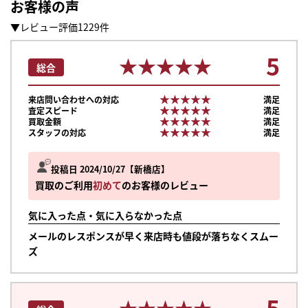
お客様の声
▼レビュー評価1229件
5
★★★★★
★★★★★
総合
★★★★★
★★★★★
来店問い合わせへの対応
満足
★★★★★
★★★★★
査定スピード
満足
★★★★★
★★★★★
買取金額
満足
★★★★★
★★★★★
スタッフの対応
満足
投稿日 2024/10/27
新橋店
買取のご利用
初めて
のお客様のレビュー
気に入った点・気に入らなかった点
メールのレスポンスが早く来店時も値段が落ちなくスムー
ズ
5
★★★★★
★★★★★