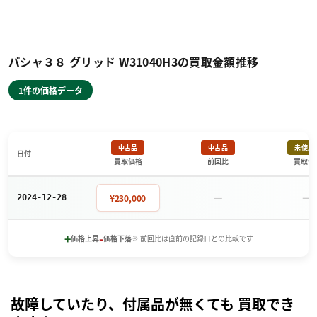
パシャ３８ グリッド W31040H3の買取金額推移
1件の価格データ
中古品
中古品
未使用
日付
買取価格
前回比
買取価
－
－
¥230,000
2024-12-28
+
-
価格上昇
価格下落
※ 前回比は直前の記録日との比較です
故障していたり、付属品が無くても 買取でき