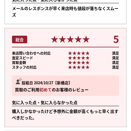
メールのレスポンスが早く来店時も値段が落ちなくスムー
ズ
5
★★★★★
★★★★★
総合
★★★★★
★★★★★
来店問い合わせへの対応
満足
★★★★★
★★★★★
査定スピード
満足
★★★★★
★★★★★
買取金額
満足
★★★★★
★★★★★
スタッフの対応
満足
投稿日 2024/10/27
新橋店
買取のご利用
初めて
のお客様のレビュー
気に入った点・気に入らなかった点
購入しかなかったけど予想外に金額が高くもっと早く出す
べきだった。