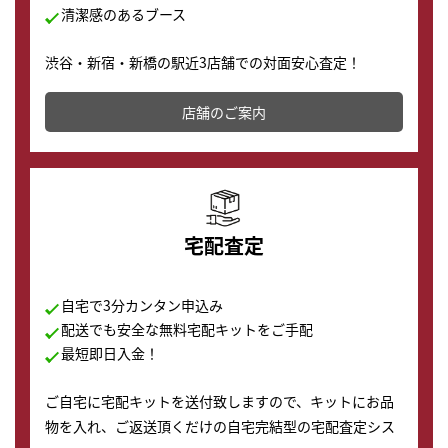
清潔感のあるブース
渋谷・新宿・新橋の駅近3店舗での対面安心査定！
その場で現金買取致します。渋谷本店では、時計販売の
店舗を併設しており、下取りに出してお得に新しい時計
店舗のご案内
の購入もできます♪
宅配査定
自宅で3分カンタン申込み
配送でも安全な無料宅配キットをご手配
最短即日入金！
ご自宅に宅配キットを送付致しますので、キットにお品
物を入れ、ご返送頂くだけの自宅完結型の宅配査定シス