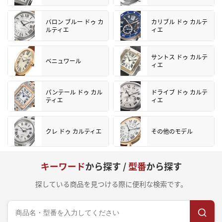
バロン ブルー ドゥ カ
カリブル ドゥ カルテ
ルティエ
ィエ
サントス ドゥ カルテ
ベニュワール
ィエ
パンテール ドゥ カル
ドライブ ドゥ カルテ
ティエ
ィエ
クレ ドゥ カルティエ
その他のモデル
キーワード
から探す /
型番
から探す
探している商品を見つける際に便利な検索です。