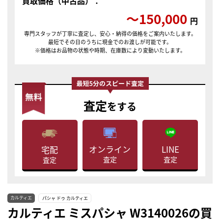
買取価格（中古品）：
〜150,000
円
専門スタッフが丁寧に査定し、安心・納得の価格をご案内いたします。
最短でその日のうちに現金でのお渡しが可能です。
※価格はお品物の状態や時期、在庫数により変動いたします。
査定
をする
LINE
オンライン
宅配
査定
査定
査定
カルティエ
パシャ ドゥ カルティエ
カルティエ ミスパシャ W3140026の買