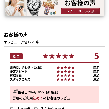
お客様の声
▼レビュー評価1229件
5
★★★★★
★★★★★
総合
★★★★★
★★★★★
来店問い合わせへの対応
満足
★★★★★
★★★★★
査定スピード
満足
★★★★★
★★★★★
買取金額
満足
★★★★★
★★★★★
スタッフの対応
満足
投稿日 2024/10/27
新橋店
買取のご利用
初めて
のお客様のレビュー
気に入った点・気に入らなかった点