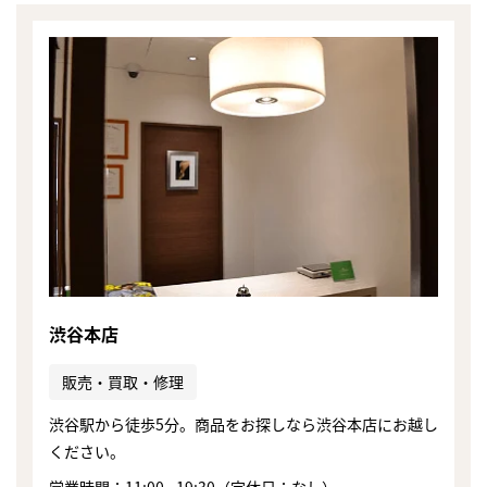
渋谷本店
販売・買取・修理
渋谷駅から徒歩5分。商品をお探しなら渋谷本店にお越し
まずは
ください。
かんたん30秒でお試し査定
営業時間：11:00 - 19:30（定休日：なし）