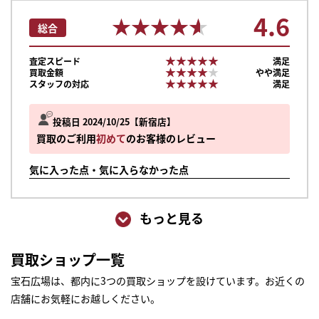
4.6
★★★★★
★★★★★
総合
★★★★★
★★★★★
査定スピード
満足
★★★★★
★★★★★
買取金額
やや満足
★★★★★
★★★★★
スタッフの対応
満足
投稿日 2024/10/25
新宿店
買取のご利用
初めて
のお客様のレビュー
気に入った点・気に入らなかった点
もっと見る
買取ショップ一覧
宝石広場は、都内に3つの買取ショップを設けています。お近くの
店舗にお気軽にお越しください。