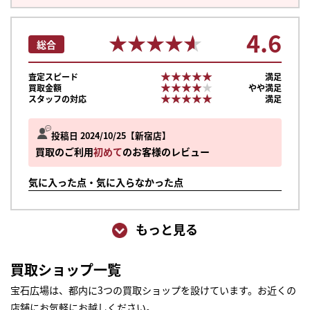
4.6
★★★★★
★★★★★
総合
★★★★★
★★★★★
査定スピード
満足
★★★★★
★★★★★
買取金額
やや満足
★★★★★
★★★★★
スタッフの対応
満足
投稿日 2024/10/25
新宿店
買取のご利用
初めて
のお客様のレビュー
気に入った点・気に入らなかった点
もっと見る
買取ショップ一覧
宝石広場は、都内に3つの買取ショップを設けています。お近くの
店舗にお気軽にお越しください。