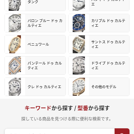
タンク
エ
バロン ブルー ドゥ カ
カリブル ドゥ カルテ
ルティエ
ィエ
サントス ドゥ カルテ
ベニュワール
ィエ
パンテール ドゥ カル
ドライブ ドゥ カルテ
ティエ
ィエ
クレ ドゥ カルティエ
その他のモデル
キーワード
から探す /
型番
から探す
探している商品を見つける際に便利な検索です。