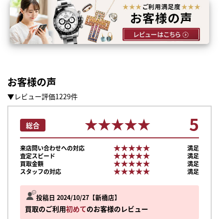
お客様の声
▼レビュー評価1229件
5
★★★★★
★★★★★
総合
★★★★★
★★★★★
来店問い合わせへの対応
満足
★★★★★
★★★★★
査定スピード
満足
★★★★★
★★★★★
買取金額
満足
★★★★★
★★★★★
スタッフの対応
満足
投稿日 2024/10/27
新橋店
買取のご利用
初めて
のお客様のレビュー