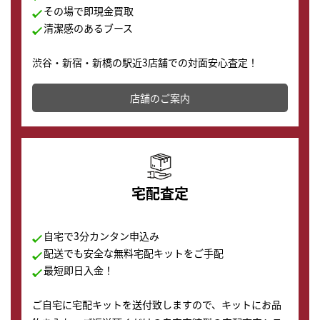
その場で即現金買取
清潔感のあるブース
渋谷・新宿・新橋の駅近3店舗での対面安心査定！
その場で現金買取致します。渋谷本店では、時計販売の
店舗を併設しており、下取りに出してお得に新しい時計
店舗のご案内
の購入もできます♪
宅配査定
自宅で3分カンタン申込み
配送でも安全な無料宅配キットをご手配
最短即日入金！
ご自宅に宅配キットを送付致しますので、キットにお品