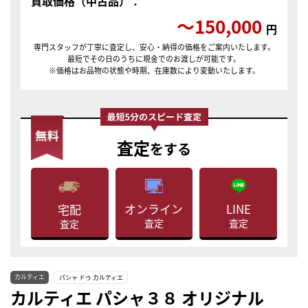
買取価格（中古品）：
〜150,000
円
専門スタッフが丁寧に査定し、安心・納得の価格をご案内いたします。
最短でその日のうちに現金でのお渡しが可能です。
※価格はお品物の状態や時期、在庫数により変動いたします。
査定
をする
LINE
オンライン
宅配
査定
査定
査定
カルティエ
パシャ ドゥ カルティエ
カルティエ パシャ３８ オリジナル