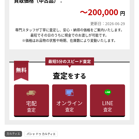
買取価格（中古品）：
〜200,000
円
更新日：2026-06-29
専門スタッフが丁寧に査定し、安心・納得の価格をご案内いたします。
最短でその日のうちに現金でのお渡しが可能です。
※価格はお品物の状態や時期、在庫数により変動いたします。
査定
をする
LINE
オンライン
宅配
査定
査定
査定
カルティエ
パシャ ドゥ カルティエ