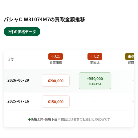
パシャC W31074M7の買取金額推移
2件の価格データ
中古品
中古品
未使用
日付
買取価格
前回比
買取価
+¥50,000
－
¥200,000
2026-06-29
（+33.3%）
－
－
¥150,000
2025-07-16
+
-
価格上昇
価格下落
※ 前回比は直前の記録日との比較です