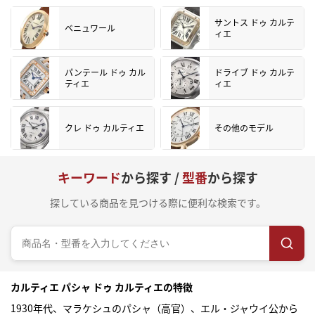
サントス ドゥ カルテ
ベニュワール
ィエ
パンテール ドゥ カル
ドライブ ドゥ カルテ
ティエ
ィエ
クレ ドゥ カルティエ
その他のモデル
キーワード
から探す /
型番
から探す
探している商品を見つける際に便利な検索です。
カルティエ パシャ ドゥ カルティエの特徴
1930年代、マラケシュのパシャ（高官）、エル・ジャウイ公から