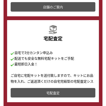
その場で現金買取致します。渋谷本店では、時計販売の
店舗を併設しており、下取りに出してお得に新しい時計
店舗のご案内
の購入もできます♪
宅配査定
自宅で3分カンタン申込み
配送でも安全な無料宅配キットをご手配
最短即日入金！
ご自宅に宅配キットを送付致しますので、キットにお品
物を入れ、ご返送頂くだけの自宅完結型の宅配査定シス
テムです。
宅配査定
配送でも簡単&安全に査定・買取に出すことが可能で
す。