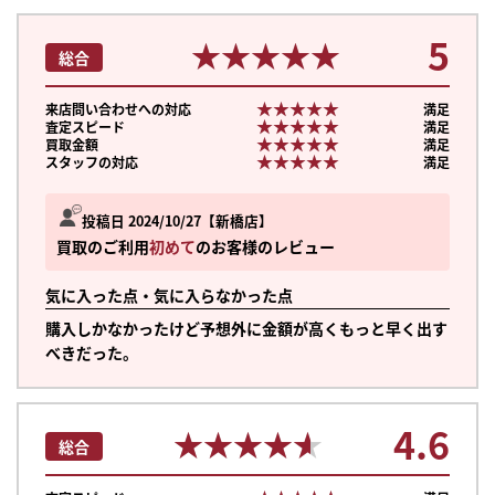
5
★★★★★
★★★★★
総合
★★★★★
★★★★★
来店問い合わせへの対応
満足
★★★★★
★★★★★
査定スピード
満足
★★★★★
★★★★★
買取金額
満足
★★★★★
★★★★★
スタッフの対応
満足
投稿日 2024/10/27
新橋店
買取のご利用
初めて
のお客様のレビュー
気に入った点・気に入らなかった点
購入しかなかったけど予想外に金額が高くもっと早く出す
べきだった。
4.6
★★★★★
★★★★★
まずは
総合
かんたん30秒でお試し査定