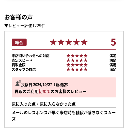
お客様の声
▼レビュー評価1229件
5
★★★★★
★★★★★
総合
★★★★★
★★★★★
来店問い合わせへの対応
満足
★★★★★
★★★★★
査定スピード
満足
★★★★★
★★★★★
買取金額
満足
★★★★★
★★★★★
スタッフの対応
満足
投稿日 2024/10/27
新橋店
買取のご利用
初めて
のお客様のレビュー
気に入った点・気に入らなかった点
メールのレスポンスが早く来店時も値段が落ちなくスムー
ズ