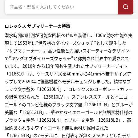
ロレックス サブマリーナーの特徴
潜水時間の計測が可能な回転ベゼルを装備し、100m防水性能を実
現して1953年に”世界初のダイバーズウォッチ”として誕生した
『サブマリーナー』。高い性能と力強いスポーティーなデザイン
で”キングオブダイバーズウォッチ”と称賛され世界中で愛されて
います。 2010年から10年間も生産されたサブマリーナーデイト
「116610」は、ケースサイズを40mmから41mmへ若干サイズア
ップして2020年に後継機種へモデルチェンジしました。精悍なブ
ラック文字盤の「126610LN」、ロレックスのコーポレートカラー
の緑色で彩られた「126610LV」、ステンレススチールとイエロー
ゴールドのコンビ仕様のブラック文字盤「126613LN」とブルーが
美麗な「126613LB」、華やかなイエローゴールド無垢素材仕様の
ブラック文字盤「126618LN」とブルー文字盤「126618LB」、高
級感あふれるホワイトゴールド無垢素材が採用された
「126619LB」の7モデルに、日付表示が無くスッキリとしたデザ