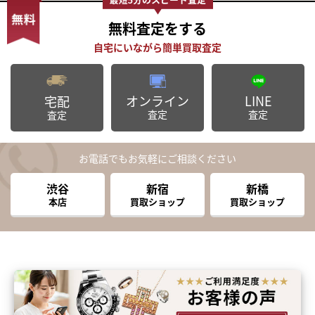
無料査定
をする
オンライン
LINE
宅配
査定
査定
査定
お電話でもお気軽にご相談ください
渋谷
新宿
新橋
本店
買取ショップ
買取ショップ