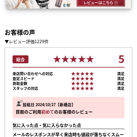
お客様の声
▼レビュー評価1229件
5
★★★★★
★★★★★
総合
★★★★★
★★★★★
来店問い合わせへの対応
満足
★★★★★
★★★★★
査定スピード
満足
★★★★★
★★★★★
買取金額
満足
★★★★★
★★★★★
スタッフの対応
満足
投稿日 2024/10/27
新橋店
買取のご利用
初めて
のお客様のレビュー
まずは
気に入った点・気に入らなかった点
かんたん30秒でお試し査定
メールのレスポンスが早く来店時も値段が落ちなくスムー