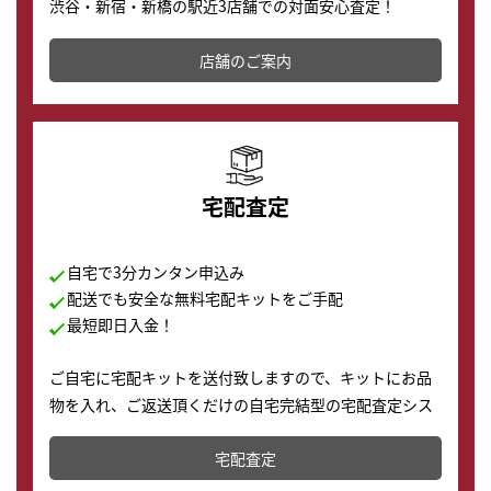
渋谷・新宿・新橋の駅近3店舗での対面安心査定！
その場で現金買取致します。渋谷本店では、時計販売の
店舗を併設しており、下取りに出してお得に新しい時計
店舗のご案内
の購入もできます♪
宅配査定
自宅で3分カンタン申込み
配送でも安全な無料宅配キットをご手配
最短即日入金！
ご自宅に宅配キットを送付致しますので、キットにお品
物を入れ、ご返送頂くだけの自宅完結型の宅配査定シス
テムです。
宅配査定
配送でも簡単&安全に査定・買取に出すことが可能で
す。