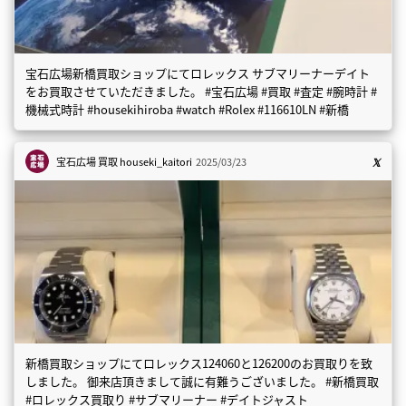
宝石広場新橋買取ショップにてロレックス サブマリーナーデイト
をお買取させていただきました。 #宝石広場 #買取 #査定 #腕時計 #
機械式時計 #housekihiroba #watch #Rolex #116610LN #新橋
宝石広場 買取
houseki_kaitori
2025/03/23
新橋買取ショップにてロレックス124060と126200のお買取りを致
しました。 御来店頂きまして誠に有難うございました。 #新橋買取
#ロレックス買取り #サブマリーナー #デイトジャスト