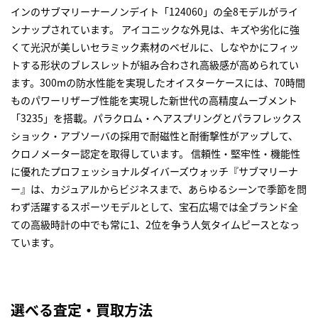
インのサブマリーナーノンデイト「124060」の全8モデルがライ
ンナップされています。 アイコニックな外見は、キズや劣化に強
くて光沢が美しいセラミック素材のベゼルに、しなやかにフィッ
トする形状のブレスレットが組み合わされ高級感が高められてい
ます。300mの防水性能を実現したオイスターケースには、70時間
ものパワーリザーブ性能を実現した新世代の高精度ムーブメント
「3235」を搭載。パラクロム・ヘアスプリングとパラフレックス
ショック・アブソーバの採用で耐磁性と耐衝撃性がアップして、
クロノメーター認定を取得しています。 信頼性・堅牢性・機能性
に優れたプロフェッショナルダイバーズウォッチ『サブマリーナ
ー』は、カジュアルからビジネスまで、あらゆるシーンで季節を問
わず活躍するスポーツモデルとして、宝石広場では全ブランド全
ての高級時計の中でも常に1、2位を争う人気タイムピースとなっ
ています。
選べる査定・買取方法