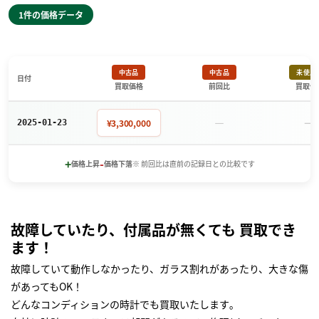
1件の価格データ
中古品
中古品
未使用
日付
買取価格
前回比
買取価
－
－
¥3,300,000
2025-01-23
+
-
価格上昇
価格下落
※ 前回比は直前の記録日との比較です
故障していたり、付属品が無くても 買取でき
ます！
故障していて動作しなかったり、ガラス割れがあったり、大きな傷
があってもOK！
どんなコンディションの時計でも買取いたします｡