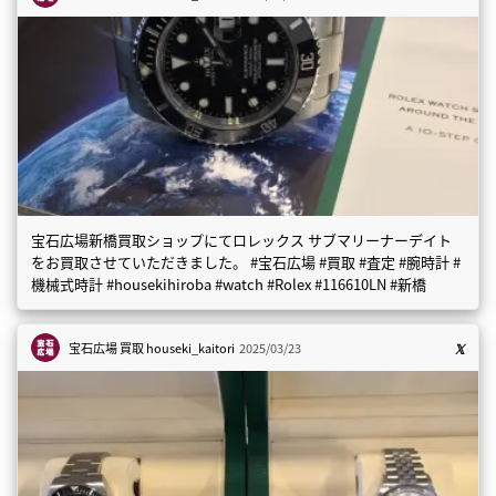
宝石広場新橋買取ショップにてロレックス サブマリーナーデイト
をお買取させていただきました。 #宝石広場 #買取 #査定 #腕時計 #
機械式時計 #housekihiroba #watch #Rolex #116610LN #新橋
宝石広場 買取
houseki_kaitori
2025/03/23