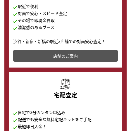
駅近で便利
対面で安心・スピード査定
その場で即現金買取
清潔感のあるブース
渋谷・新宿・新橋の駅近3店舗での対面安心査定！
その場で現金買取致します。渋谷本店では、時計販売の
店舗を併設しており、下取りに出してお得に新しい時計
店舗のご案内
の購入もできます♪
宅配査定
自宅で3分カンタン申込み
配送でも安全な無料宅配キットをご手配
最短即日入金！