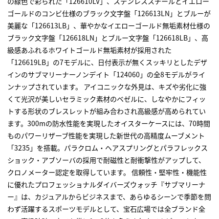
の緑色で彩られた「126610LV」、ステンレススチールとイエロー
ゴールドのコンビ仕様のブラック文字盤「126613LN」とブルーが
美麗な「126613LB」、華やかなイエローゴールド無垢素材仕様の
ブラック文字盤「126618LN」とブルー文字盤「126618LB」、高
級感あふれるホワイトゴールド無垢素材が採用された
「126619LB」の7モデルに、日付表示が無くスッキリとしたデザ
インのサブマリーナーノンデイト「124060」の全8モデルがライ
ンナップされています。 アイコニックな外見は、キズや劣化に強
くて光沢が美しいセラミック素材のベゼルに、しなやかにフィッ
トする形状のブレスレットが組み合わされ高級感が高められてい
ます。300mの防水性能を実現したオイスターケースには、70時間
ものパワーリザーブ性能を実現した新世代の高精度ムーブメント
「3235」を搭載。パラクロム・ヘアスプリングとパラフレックス
ショック・アブソーバの採用で耐磁性と耐衝撃性がアップして、
クロノメーター認定を取得しています。 信頼性・堅牢性・機能性
に優れたプロフェッショナルダイバーズウォッチ『サブマリーナ
ー』は、カジュアルからビジネスまで、あらゆるシーンで季節を問
わず活躍するスポーツモデルとして、宝石広場では全ブランド全