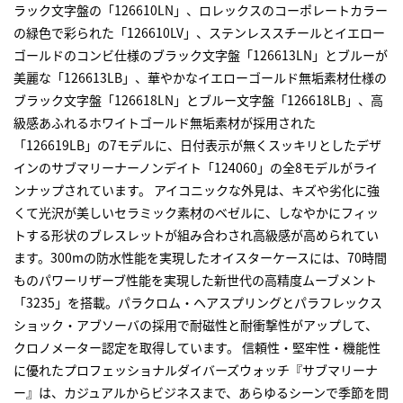
ラック文字盤の「126610LN」、ロレックスのコーポレートカラー
の緑色で彩られた「126610LV」、ステンレススチールとイエロー
ゴールドのコンビ仕様のブラック文字盤「126613LN」とブルーが
美麗な「126613LB」、華やかなイエローゴールド無垢素材仕様の
ブラック文字盤「126618LN」とブルー文字盤「126618LB」、高
級感あふれるホワイトゴールド無垢素材が採用された
「126619LB」の7モデルに、日付表示が無くスッキリとしたデザ
インのサブマリーナーノンデイト「124060」の全8モデルがライ
ンナップされています。 アイコニックな外見は、キズや劣化に強
くて光沢が美しいセラミック素材のベゼルに、しなやかにフィッ
トする形状のブレスレットが組み合わされ高級感が高められてい
ます。300mの防水性能を実現したオイスターケースには、70時間
ものパワーリザーブ性能を実現した新世代の高精度ムーブメント
「3235」を搭載。パラクロム・ヘアスプリングとパラフレックス
ショック・アブソーバの採用で耐磁性と耐衝撃性がアップして、
クロノメーター認定を取得しています。 信頼性・堅牢性・機能性
に優れたプロフェッショナルダイバーズウォッチ『サブマリーナ
ー』は、カジュアルからビジネスまで、あらゆるシーンで季節を問