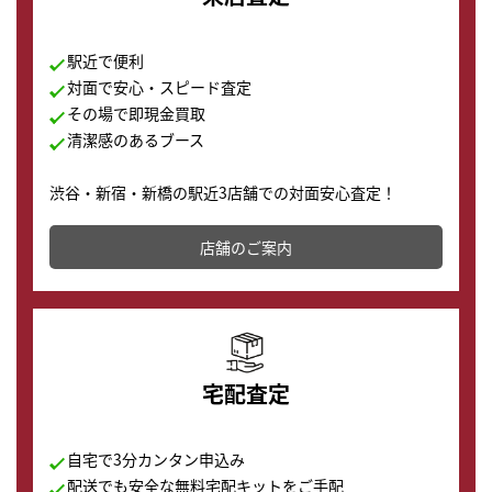
駅近で便利
対面で安心・スピード査定
その場で即現金買取
清潔感のあるブース
渋谷・新宿・新橋の駅近3店舗での対面安心査定！
その場で現金買取致します。渋谷本店では、時計販売の
店舗を併設しており、下取りに出してお得に新しい時計
店舗のご案内
の購入もできます♪
宅配査定
自宅で3分カンタン申込み
配送でも安全な無料宅配キットをご手配