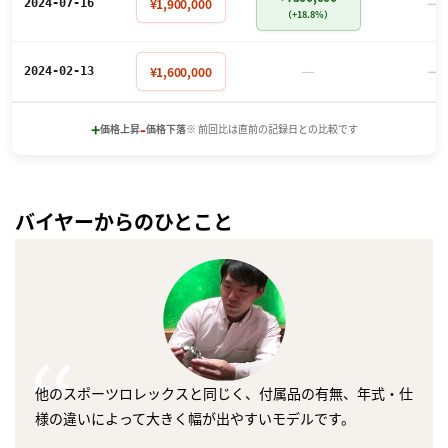
－
¥1,900,000
2024-07-16
（+18.8%）
－
－
¥1,600,000
2024-02-13
+
-
価格上昇
価格下落
※ 前回比は直前の記録日との比較です
バイヤーからのひとこと
他のスポーツロレックスと同じく、付属品の有無、年式・仕
様の違いによって大きく幅が出やすいモデルです。