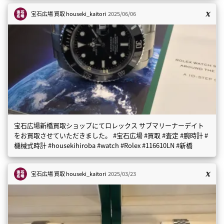
宝石広場 買取
houseki_kaitori
2025/06/06
宝石広場新橋買取ショップにてロレックス サブマリーナーデイト
をお買取させていただきました。 #宝石広場 #買取 #査定 #腕時計 #
機械式時計 #housekihiroba #watch #Rolex #116610LN #新橋
宝石広場 買取
houseki_kaitori
2025/03/23