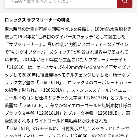
ロレックス サブマリーナーの特徴
潜水時間の計測が可能な回転ベゼルを装備し、100m防水性能を実
現して1953年に”世界初のダイバーズウォッチ”として誕生した
『サブマリーナー』。高い性能と力強いスポーティーなデザイン
で”キングオブダイバーズウォッチ”と称賛され世界中で愛されて
います。 2010年から10年間も生産されたサブマリーナーデイト
「116610」は、ケースサイズを40mmから41mmへ若干サイズア
ップして2020年に後継機種へモデルチェンジしました。精悍なブ
ラック文字盤の「126610LN」、ロレックスのコーポレートカラー
の緑色で彩られた「126610LV」、ステンレススチールとイエロー
ゴールドのコンビ仕様のブラック文字盤「126613LN」とブルーが
美麗な「126613LB」、華やかなイエローゴールド無垢素材仕様の
ブラック文字盤「126618LN」とブルー文字盤「126618LB」、高
級感あふれるホワイトゴールド無垢素材が採用された
「126619LB」の7モデルに、日付表示が無くスッキリとしたデザ
インのサブマリーナーノンデイト「124060」の全8モデルがライ