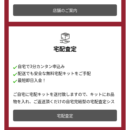
その場で現金買取致します。渋谷本店では、時計販売の
店舗を併設しており、下取りに出してお得に新しい時計
店舗のご案内
の購入もできます♪
宅配査定
自宅で3分カンタン申込み
配送でも安全な無料宅配キットをご手配
最短即日入金！
ご自宅に宅配キットを送付致しますので、キットにお品
物を入れ、ご返送頂くだけの自宅完結型の宅配査定シス
テムです。
宅配査定
配送でも簡単&安全に査定・買取に出すことが可能で
す。