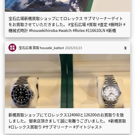
宝石広場新橋買取ショップにてロレックス サブマリーナーデイト
をお買取させていただきました。 #宝石広場 #買取 #査定 #腕時計 #
機械式時計 #housekihiroba #watch #Rolex #116610LN #新橋
宝石広場 買取
houseki_kaitori
2025/03/23
新橋買取ショップにてロレックス124060と126200のお買取りを致
しました。 御来店頂きまして誠に有難うございました。 #新橋買取
#ロレックス買取り #サブマリーナー #デイトジャスト