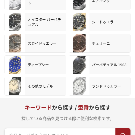
エアキング
ト
オイスター パーペチ
シードゥエラー
ュアル
スカイドゥエラー
チェリーニ
ディープシー
パーペチュアル 1908
その他のモデル
ランドドゥエラー
キーワード
から探す /
型番
から探す
探している商品を見つける際に便利な検索です。