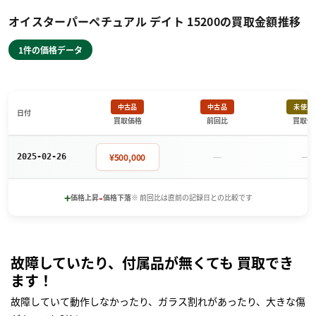
オイスターパーペチュアル デイト 15200の買取金額推移
1件の価格データ
中古品
中古品
未使用
日付
買取価格
前回比
買取価
－
－
¥500,000
2025-02-26
+
-
価格上昇
価格下落
※ 前回比は直前の記録日との比較です
故障していたり、付属品が無くても 買取でき
ます！
故障していて動作しなかったり、ガラス割れがあったり、大きな傷