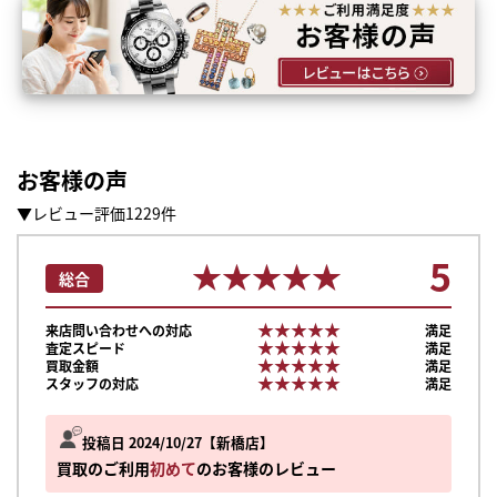
お客様の声
▼レビュー評価1229件
5
★★★★★
★★★★★
総合
★★★★★
★★★★★
来店問い合わせへの対応
満足
★★★★★
★★★★★
査定スピード
満足
★★★★★
★★★★★
買取金額
満足
★★★★★
★★★★★
スタッフの対応
満足
まずは
投稿日 2024/10/27
新橋店
かんたん30秒でお試し査定
買取のご利用
初めて
のお客様のレビュー