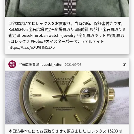
渋谷本店にてロレックスをお買取り。当時の箱、保証書付きです。
Ref.69240 #宝石広場 #宝石広場買取り #腕時計 #時計 #宝石買取り #
査定 #housekihiroba #watch #jewelry #宅配買取キット #宅配買取
#ロレックス #Rolex #オイスターパーペチュアルデイト
https://t.co/nXUVHM53Xb
宝石広場 買取
houseki_kaitori
2021/09/08
本日渋谷本店にてお買取りさせて頂きました ロレックス 15203 オ