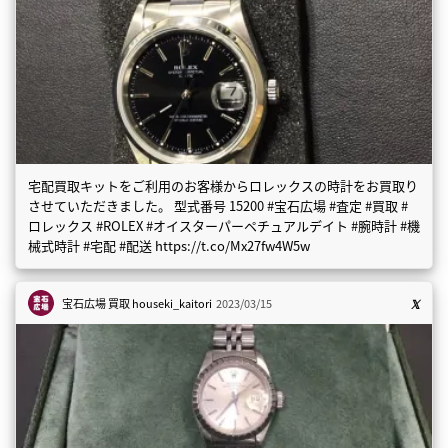
宅配買取キットをご利用のお客様からロレックスの時計をお買取り
させていただきました。 型式番号 15200 #宝石広場 #査定 #買取 #
ロレックス #ROLEX #オイスターパーペチュアルデイト #腕時計 #機
械式時計 #宅配 #配送 https://t.co/Mx27fw4W5w
宝石広場 買取
houseki_kaitori
2023/03/15