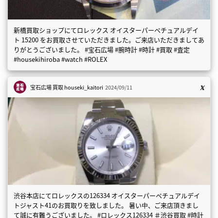
新橋買取ショップにてロレックス オイスターパーペチュアルデイ
ト 15200 をお買取させていただきました。ご来店いただきましてあ
りがとうございました。 #宝石広場 #腕時計 #時計 #買取 #査定
#housekihiroba #watch #ROLEX
宝石広場 買取
houseki_kaitori
2024/09/11
渋谷本店にてロレックスの126334 オイスターパーペチュアルデイ
トジャスト41のお買取りを致しました。 暑い中、ご来店頂きまし
て誠に有難うございました。 #ロレックス126334 ＃渋谷買取 #時計