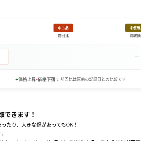
中古品
未使用
前回比
買取価
－
0
－
+
-
価格上昇
価格下落
※ 前回比は直前の記録日との比較です
取できます！
ったり、大きな傷があってもOK！
｡