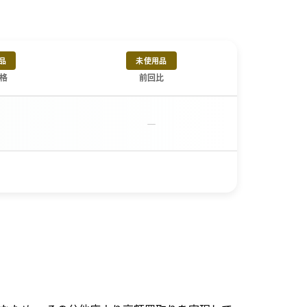
品
未使用品
格
前回比
－