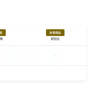
品
未使用品
格
前回比
－