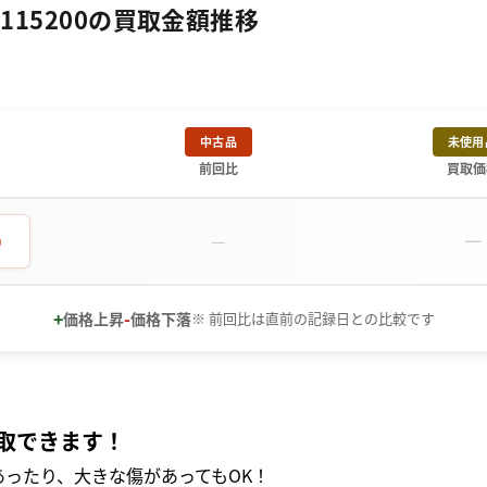
115200の買取金額推移
中古品
未使用
前回比
買取価
－
0
－
+
-
価格上昇
価格下落
※ 前回比は直前の記録日との比較です
取できます！
ったり、大きな傷があってもOK！