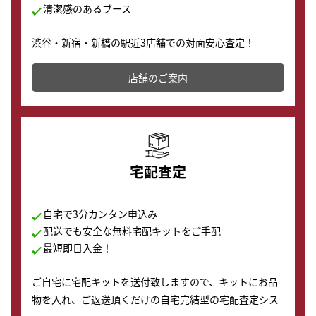
清潔感のあるブース
渋谷・新宿・新橋の駅近3店舗での対面安心査定！
その場で現金買取致します。渋谷本店では、時計販売の
店舗を併設しており、下取りに出してお得に新しい時計
店舗のご案内
の購入もできます♪
宅配査定
自宅で3分カンタン申込み
配送でも安全な無料宅配キットをご手配
最短即日入金！
ご自宅に宅配キットを送付致しますので、キットにお品
物を入れ、ご返送頂くだけの自宅完結型の宅配査定シス