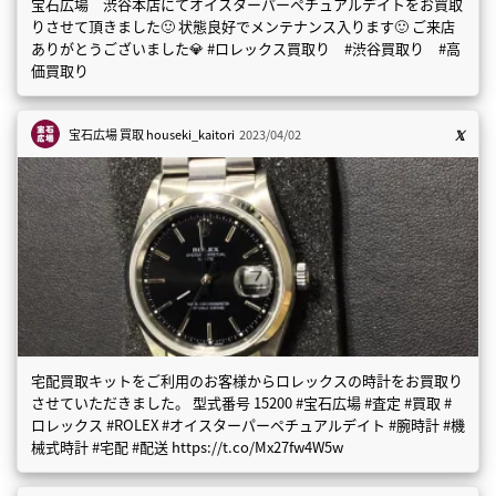
宝石広場 渋谷本店にてオイスターパーペチュアルデイトをお買取
りさせて頂きました🙂 状態良好でメンテナンス入ります🙂 ご来店
ありがとうございました💎 #ロレックス買取り #渋谷買取り #高
価買取り
宝石広場 買取
houseki_kaitori
2023/04/02
宅配買取キットをご利用のお客様からロレックスの時計をお買取り
させていただきました。 型式番号 15200 #宝石広場 #査定 #買取 #
ロレックス #ROLEX #オイスターパーペチュアルデイト #腕時計 #機
械式時計 #宅配 #配送 https://t.co/Mx27fw4W5w