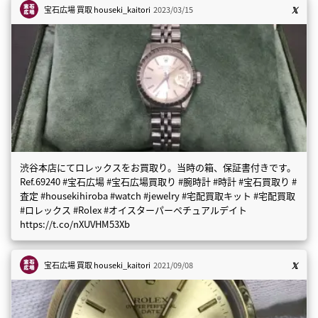
宝石広場 買取
houseki_kaitori
2023/03/15
渋谷本店にてロレックスをお買取り。当時の箱、保証書付きです。
Ref.69240 #宝石広場 #宝石広場買取り #腕時計 #時計 #宝石買取り #
査定 #housekihiroba #watch #jewelry #宅配買取キット #宅配買取
#ロレックス #Rolex #オイスターパーペチュアルデイト
https://t.co/nXUVHM53Xb
宝石広場 買取
houseki_kaitori
2021/09/08