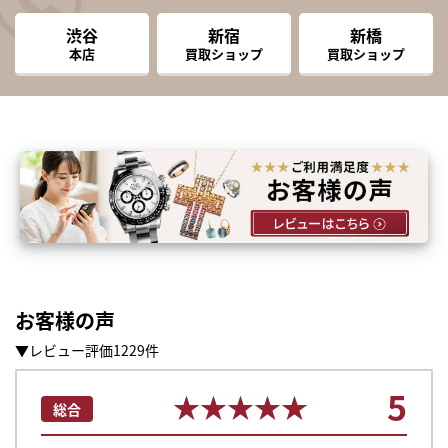
渋谷
新宿
新橋
本店
買取ショップ
買取ショップ
お客様の声
▼レビュー評価1229件
5
★★★★★
★★★★★
総合