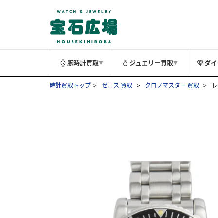
腕時計買取
ジュエリー買取
ダイ
▼
▼
時計買取トップ
ゼニス 買取
クロノマスター 買取
レ