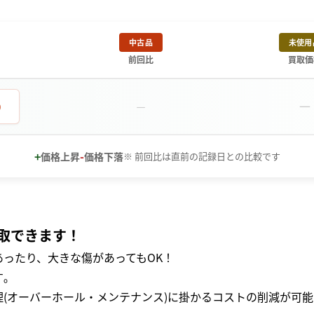
中古品
未使用
前回比
買取価
－
0
－
+
-
価格上昇
価格下落
※ 前回比は直前の記録日との比較です
取できます！
ったり、大きな傷があってもOK！
｡
(オーバーホール・メンテナンス)に掛かるコストの削減が可能