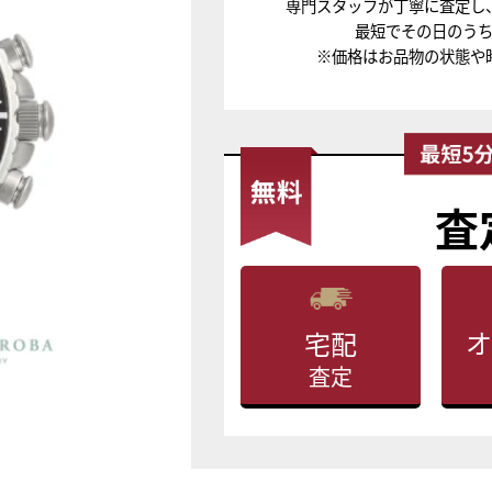
専門スタッフが丁寧に査定し
最短でその日のう
※価格はお品物の状態や
査
オ
宅配
査定