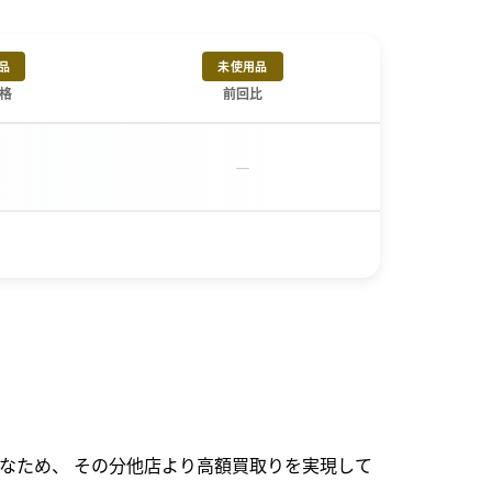
品
未使用品
格
前回比
－
なため、 その分他店より高額買取りを実現して