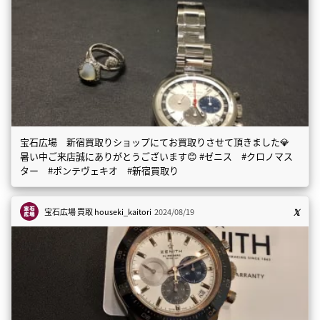
宝石広場 新宿買取りショップにてお買取りさせて頂きました💎
暑い中ご来店誠にありがとうございます😊 #ゼニス #クロノマス
ター #ポンテヴェキオ #新宿買取り
宝石広場 買取
houseki_kaitori
2024/08/19