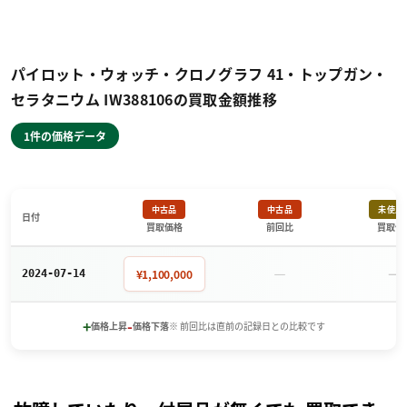
パイロット・ウォッチ・クロノグラフ 41・トップガン・
セラタニウム IW388106の買取金額推移
1件の価格データ
中古品
中古品
未使用
日付
買取価格
前回比
買取価
－
－
¥1,100,000
2024-07-14
+
-
価格上昇
価格下落
※ 前回比は直前の記録日との比較です