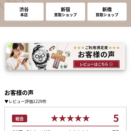
渋谷
新宿
新橋
本店
買取ショップ
買取ショップ
お客様の声
▼レビュー評価1229件
5
★★★★★
★★★★★
総合