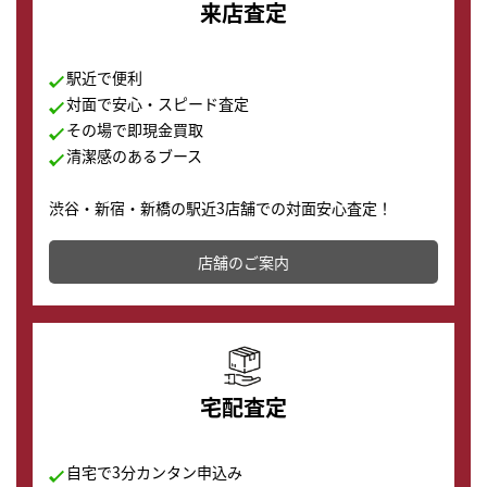
来店査定
駅近で便利
対面で安心・スピード査定
その場で即現金買取
清潔感のあるブース
渋谷・新宿・新橋の駅近3店舗での対面安心査定！
その場で現金買取致します。渋谷本店では、時計販売の
店舗を併設しており、下取りに出してお得に新しい時計
店舗のご案内
の購入もできます♪
宅配査定
自宅で3分カンタン申込み