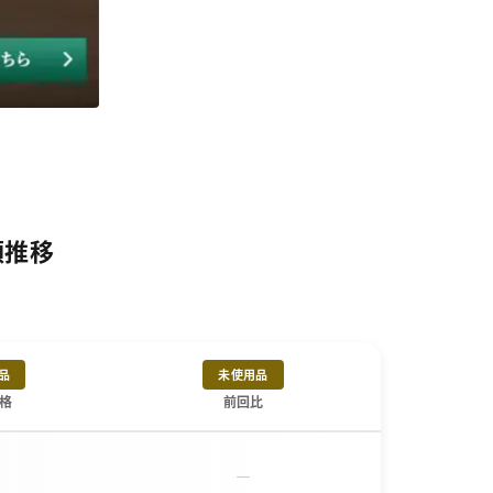
額推移
品
未使用品
格
前回比
－