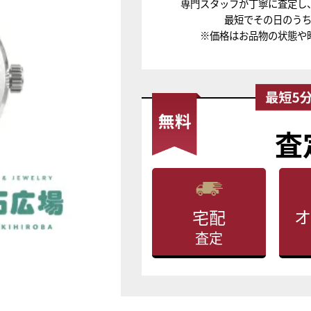
専門スタッフが丁寧に査定し
最短でその日のう
※価格はお品物の状態や
査
オ
宅配
査定