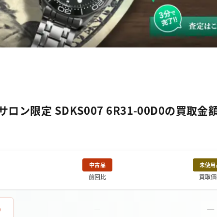
ン限定 SDKS007 6R31-00D0の買取金
中古品
未使用
前回比
買取価
－
0
－