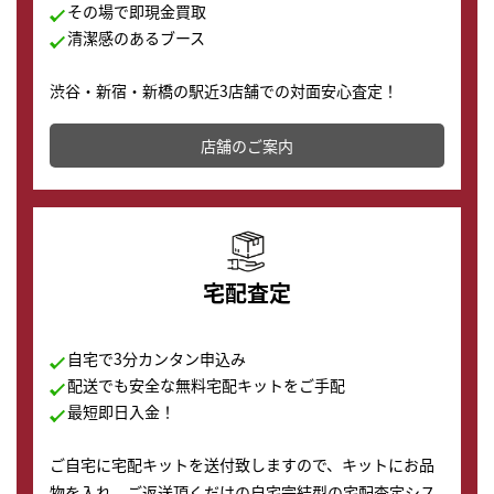
その場で即現金買取
清潔感のあるブース
渋谷・新宿・新橋の駅近3店舗での対面安心査定！
その場で現金買取致します。渋谷本店では、時計販売の
店舗を併設しており、下取りに出してお得に新しい時計
店舗のご案内
の購入もできます♪
宅配査定
自宅で3分カンタン申込み
配送でも安全な無料宅配キットをご手配
最短即日入金！
ご自宅に宅配キットを送付致しますので、キットにお品
物を入れ、ご返送頂くだけの自宅完結型の宅配査定シス