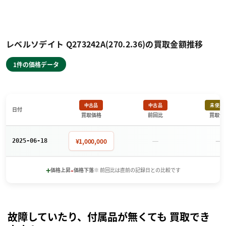
レベルソデイト Q273242A(270.2.36)の買取金額推移
1件の価格データ
中古品
中古品
未使用
日付
買取価格
前回比
買取価
－
－
¥1,000,000
2025-06-18
+
-
価格上昇
価格下落
※ 前回比は直前の記録日との比較です
故障していたり、付属品が無くても 買取でき