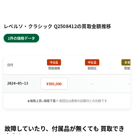
レベルソ・クラシック Q2508412の買取金額推移
1件の価格データ
中古品
中古品
未使用
日付
買取価格
前回比
買取価
－
－
¥350,000
2024-05-13
+
-
価格上昇
価格下落
※ 前回比は直前の記録日との比較です
故障していたり、付属品が無くても 買取でき