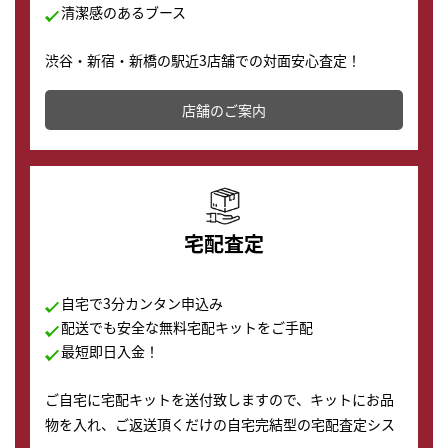
清潔感のあるブース
渋谷・新宿・新橋の駅近3店舗での対面安心査定！
その場で現金買取致します。渋谷本店では、時計販売の
店舗を併設しており、下取りに出してお得に新しい時計
店舗のご案内
の購入もできます♪
宅配査定
自宅で3分カンタン申込み
配送でも安全な無料宅配キットをご手配
最短即日入金！
ご自宅に宅配キットを送付致しますので、キットにお品
物を入れ、ご返送頂くだけの自宅完結型の宅配査定シス