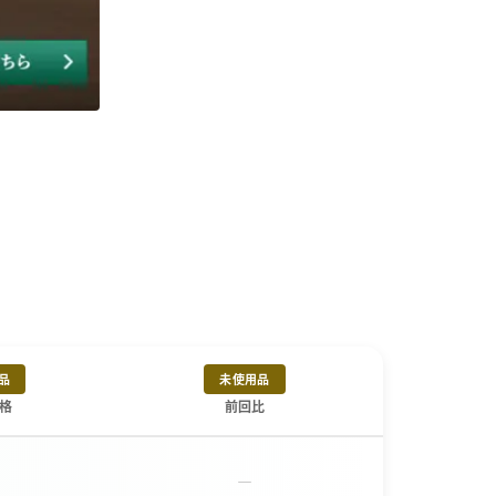
品
未使用品
格
前回比
－