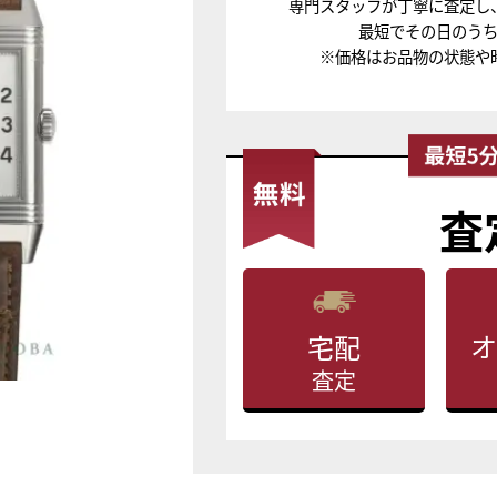
専門スタッフが丁寧に査定し
最短でその日のう
※価格はお品物の状態や
査
オ
宅配
査定