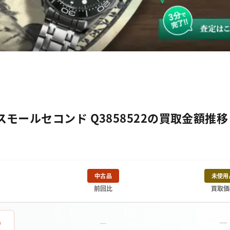
ールセコンド Q3858522の買取金額推移
中古品
未使用
前回比
買取価
－
0
－