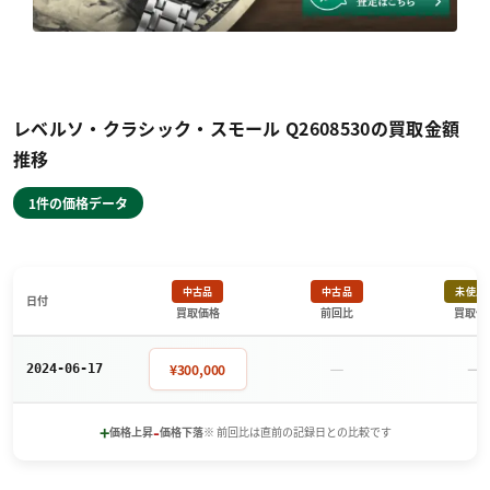
レベルソ・クラシック・スモール Q2608530の買取金額
推移
1件の価格データ
中古品
中古品
未使用
日付
買取価格
前回比
買取価
－
－
¥300,000
2024-06-17
+
-
価格上昇
価格下落
※ 前回比は直前の記録日との比較です