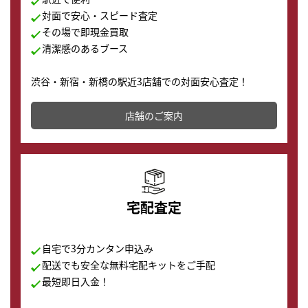
対面で安心・スピード査定
その場で即現金買取
清潔感のあるブース
渋谷・新宿・新橋の駅近3店舗での対面安心査定！
その場で現金買取致します。渋谷本店では、時計販売の
店舗を併設しており、下取りに出してお得に新しい時計
店舗のご案内
の購入もできます♪
宅配査定
自宅で3分カンタン申込み
配送でも安全な無料宅配キットをご手配
最短即日入金！