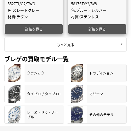
5527TI/G2/TWO
5817ST/Y2/5V8
色:スレートグレー
色:ブルー／シルバー
材質:チタン
材質:ステンレス
詳細を見る
詳細を見る
もっと見る
ブレゲの買取モデル一覧
クラシック
トラディション
タイプXX / タイプXXI
マリーン
レーヌ・ドゥ・ナー
その他のモデル
プル