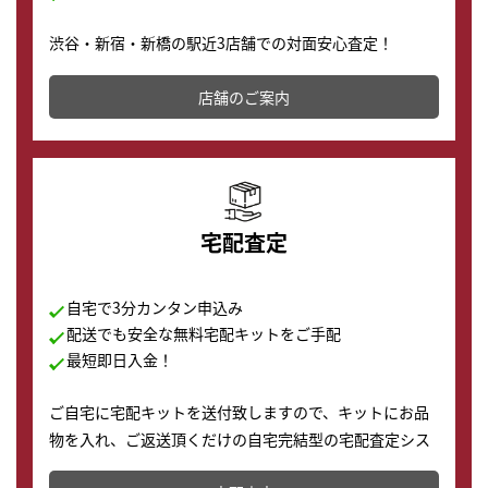
渋谷・新宿・新橋の駅近3店舗での対面安心査定！
その場で現金買取致します。渋谷本店では、時計販売の
店舗を併設しており、下取りに出してお得に新しい時計
店舗のご案内
の購入もできます♪
宅配査定
自宅で3分カンタン申込み
配送でも安全な無料宅配キットをご手配
最短即日入金！
ご自宅に宅配キットを送付致しますので、キットにお品
物を入れ、ご返送頂くだけの自宅完結型の宅配査定シス
テムです。