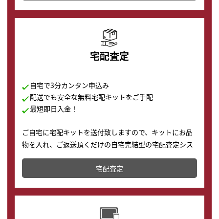
の購入もできます♪
宅配査定
自宅で3分カンタン申込み
配送でも安全な無料宅配キットをご手配
最短即日入金！
ご自宅に宅配キットを送付致しますので、キットにお品
物を入れ、ご返送頂くだけの自宅完結型の宅配査定シス
テムです。
宅配査定
配送でも簡単&安全に査定・買取に出すことが可能で
す。