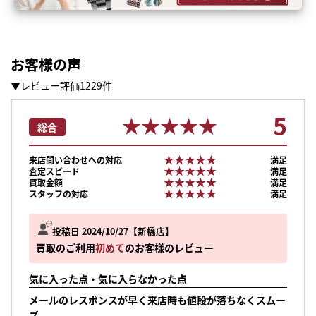
お客様の声
▼レビュー評価1229件
5
★★★★★
★★★★★
総合
★★★★★
★★★★★
来店問い合わせへの対応
満足
★★★★★
★★★★★
査定スピード
満足
★★★★★
★★★★★
買取金額
満足
★★★★★
★★★★★
スタッフの対応
満足
投稿日 2024/10/27
新橋店
買取のご利用
初めて
のお客様のレビュー
気に入った点・気に入らなかった点
メールのレスポンスが早く来店時も値段が落ちなくスムー
ズ