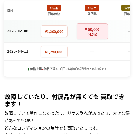
中古品
中古品
未使用
日付
買取価格
前回比
買取価
¥-50,000
－
¥1,200,000
2026-02-08
（-4.0%）
－
－
¥1,250,000
2025-04-11
+
-
価格上昇
価格下落
※ 前回比は直前の記録日との比較です
故障していたり、付属品が無くても 買取でき
ます！
故障していて動作しなかったり、ガラス割れがあったり、大きな傷
があってもOK！
どんなコンディションの時計でも買取いたします｡