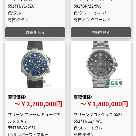
5517TI/Y1/5ZU
5817BR/Z2/5V8
色:ブルー
色:グレー／シルバー
材質:チタン
材質:ピンクゴールド
詳細を見る
詳細を見る
買取価格:
買取価格:
〜￥2,700,000円
〜￥1,800,000円
マリーン アラーム ミュージカ
マリーンクロノグラフ 5527
ル５５４７
5527TI/G2/TWO
5547BB/Y2/9ZU
色:スレートグレー
色:サンバーストブルー
材質:チタン