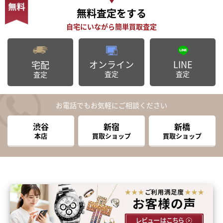
無料査定
をする
オンライン
LINE
宅配
査定
査定
査定
お電話でもお気軽にご相談ください
渋谷
新宿
新橋
本店
買取ショップ
買取ショップ