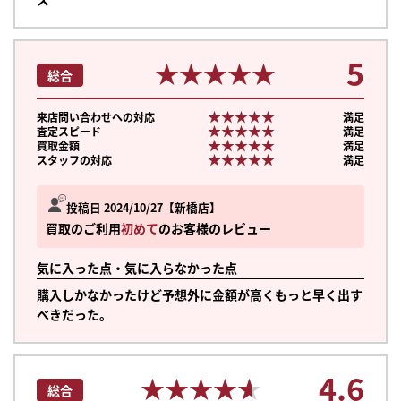
5
★★★★★
★★★★★
総合
★★★★★
★★★★★
来店問い合わせへの対応
満足
★★★★★
★★★★★
査定スピード
満足
★★★★★
★★★★★
買取金額
満足
★★★★★
★★★★★
スタッフの対応
満足
投稿日 2024/10/27
新橋店
買取のご利用
初めて
のお客様のレビュー
気に入った点・気に入らなかった点
購入しかなかったけど予想外に金額が高くもっと早く出す
べきだった。
まずは
4.6
かんたん30秒でお試し査定
★★★★★
★★★★★
総合