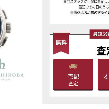
専門スタッフが丁寧に査定し
最短でその日のう
※価格はお品物の状態や
査
オ
宅配
査定