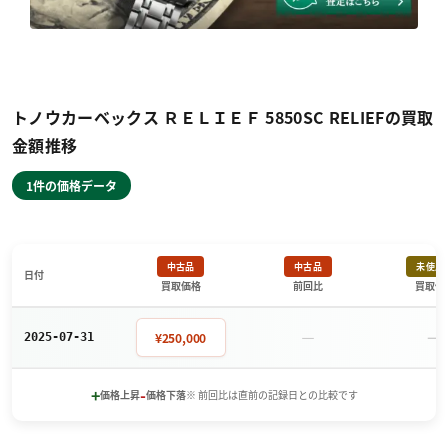
トノウカーベックス ＲＥＬＩＥＦ 5850SC RELIEFの買取
金額推移
1件の価格データ
中古品
中古品
未使用
日付
買取価格
前回比
買取価
－
－
¥250,000
2025-07-31
+
-
価格上昇
価格下落
※ 前回比は直前の記録日との比較です