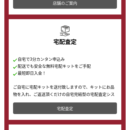
店舗を併設しており、下取りに出してお得に新しい時計
店舗のご案内
の購入もできます♪
宅配査定
自宅で3分カンタン申込み
配送でも安全な無料宅配キットをご手配
最短即日入金！
ご自宅に宅配キットを送付致しますので、キットにお品
物を入れ、ご返送頂くだけの自宅完結型の宅配査定シス
テムです。
宅配査定
配送でも簡単&安全に査定・買取に出すことが可能で
す。