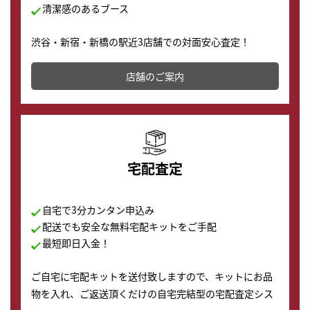
清潔感のあるブース
渋谷・新宿・新橋の駅近3店舗での対面安心査定！
その場で現金買取致します。渋谷本店では、時計販売の
店舗を併設しており、下取りに出してお得に新しい時計
店舗のご案内
の購入もできます♪
宅配査定
自宅で3分カンタン申込み
配送でも安全な無料宅配キットをご手配
最短即日入金！
ご自宅に宅配キットを送付致しますので、キットにお品
物を入れ、ご返送頂くだけの自宅完結型の宅配査定シス