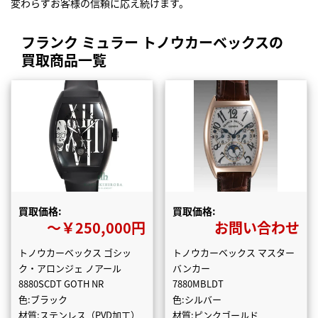
変わらずお客様の信頼に応え続けます。
フランク ミュラー トノウカーベックスの
買取商品一覧
買取価格:
買取価格:
〜￥250,000円
お問い合わせ
トノウカーベックス ゴシッ
トノウカーベックス マスター
ク・アロンジェ ノアール
バンカー
8880SCDT GOTH NR
7880MBLDT
色:ブラック
色:シルバー
材質:ステンレス（PVD加工）
材質:ピンクゴールド