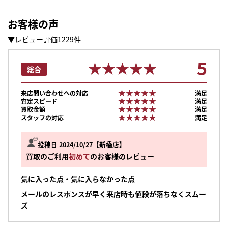
お客様の声
▼レビュー評価1229件
5
★★★★★
★★★★★
総合
★★★★★
★★★★★
来店問い合わせへの対応
満足
★★★★★
★★★★★
査定スピード
満足
★★★★★
★★★★★
買取金額
満足
★★★★★
★★★★★
スタッフの対応
満足
投稿日 2024/10/27
新橋店
買取のご利用
初めて
のお客様のレビュー
気に入った点・気に入らなかった点
メールのレスポンスが早く来店時も値段が落ちなくスムー
ズ