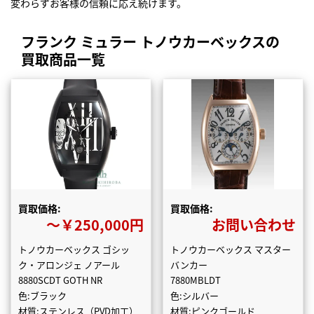
変わらずお客様の信頼に応え続けます。
フランク ミュラー トノウカーベックスの
買取商品一覧
買取価格:
買取価格:
〜￥250,000円
お問い合わせ
トノウカーベックス ゴシッ
トノウカーベックス マスター
ク・アロンジェ ノアール
バンカー
8880SCDT GOTH NR
7880MBLDT
色:ブラック
色:シルバー
材質:ステンレス（PVD加工）
材質:ピンクゴールド