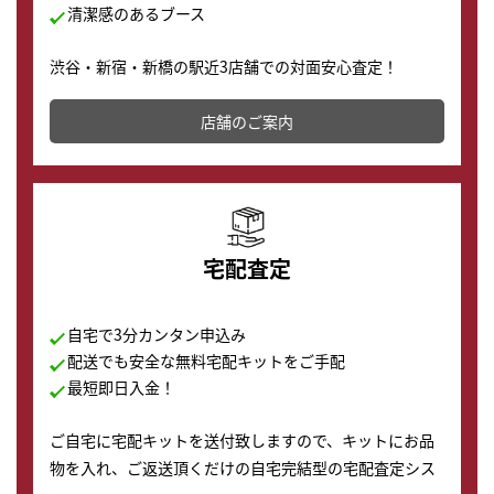
清潔感のあるブース
渋谷・新宿・新橋の駅近3店舗での対面安心査定！
その場で現金買取致します。渋谷本店では、時計販売の
店舗を併設しており、下取りに出してお得に新しい時計
店舗のご案内
の購入もできます♪
宅配査定
自宅で3分カンタン申込み
配送でも安全な無料宅配キットをご手配
最短即日入金！
ご自宅に宅配キットを送付致しますので、キットにお品
物を入れ、ご返送頂くだけの自宅完結型の宅配査定シス