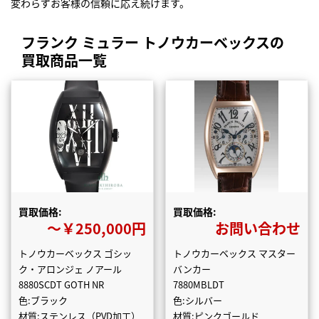
変わらずお客様の信頼に応え続けます。
フランク ミュラー トノウカーベックスの
買取商品一覧
買取価格:
買取価格:
〜￥250,000円
お問い合わせ
トノウカーベックス ゴシッ
トノウカーベックス マスター
ク・アロンジェ ノアール
バンカー
8880SCDT GOTH NR
7880MBLDT
色:ブラック
色:シルバー
材質:ステンレス（PVD加工）
材質:ピンクゴールド