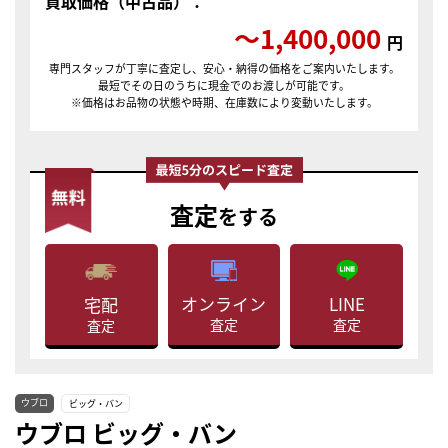
買取価格（中古品）：
〜1,400,000
円
専門スタッフが丁寧に査定し、安心・納得の価格をご案内いたします。
最短でその日のうちに現金でのお渡しが可能です。
※価格はお品物の状態や時期、在庫数により変動いたします。
査定
をする
LINE
オンライン
宅配
査定
査定
査定
ウブロ
ビッグ・バン
ウブロ ビッグ・バン