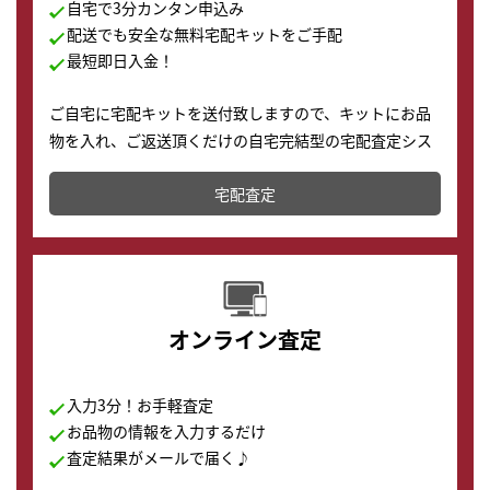
自宅で3分カンタン申込み
配送でも安全な無料宅配キットをご手配
最短即日入金！
ご自宅に宅配キットを送付致しますので、キットにお品
物を入れ、ご返送頂くだけの自宅完結型の宅配査定シス
テムです。
宅配査定
配送でも簡単&安全に査定・買取に出すことが可能で
す。
オンライン査定
入力3分！お手軽査定
お品物の情報を入力するだけ
査定結果がメールで届く♪