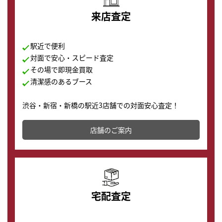
来店査定
駅近で便利
対面で安心・スピード査定
その場で即現金買取
清潔感のあるブース
渋谷・新宿・新橋の駅近3店舗での対面安心査定！
その場で現金買取致します。渋谷本店では、時計販売の
店舗を併設しており、下取りに出してお得に新しい時計
店舗のご案内
の購入もできます♪
宅配査定