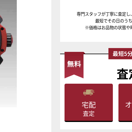
専門スタッフが丁寧に査定し
最短でその日のう
※価格はお品物の状態や
査
オ
宅配
査定