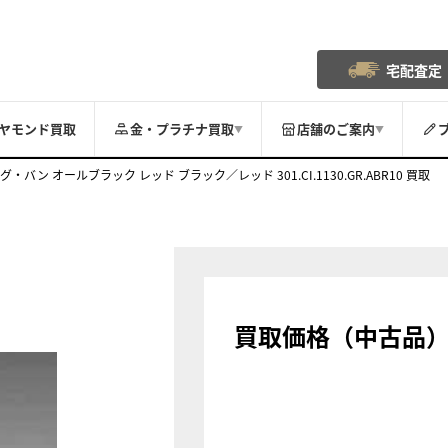
宅配査定
ヤモンド買取
金・プラチナ買取
店舗のご案内
▼
▼
グ・バン オールブラック レッド ブラック／レッド 301.CI.1130.GR.ABR10 買取
買取価格（中古品