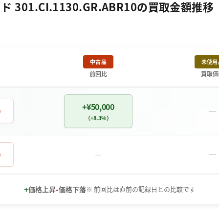
01.CI.1130.GR.ABR10の買取金額推移
中古品
未使用
前回比
買取価
+¥50,000
－
0
（+8.3%）
－
0
－
+
-
価格上昇
価格下落
※ 前回比は直前の記録日との比較です