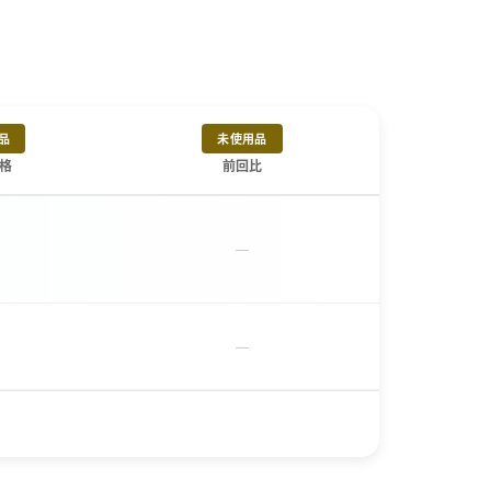
品
未使用品
格
前回比
－
－