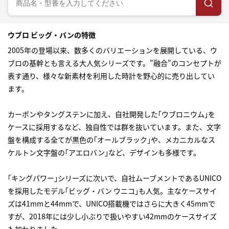
ウブロ ビッグ・バンの特徴
2005年の登場以来、数多くのバリエーションを展開している、ウ
ブロの基幹とも言える大人気シリーズです。"融合"のコンセプトが
表す通り、様々な新素材を利用した時計を野心的に売り出してい
ます。
カーボンやタングステンに加え、自社開発した｢ウブロニウム｣を
ケースに採用するなど、独自性では群を抜いています。また、文字
盤を構成する全てが黒色の｢オールブラック｣や、メカニカルなス
ケルトン文字盤の｢アエロバン｣など、デザインも多様です。
｢キングパワー｣シリーズに次いで、自社ムーブメントであるUNICO
を採用したモデル｢ビッグ・バン ウニコ｣も人気。主なケースサイ
ズは41mmと44mmで、UNICO搭載機ではさらに大きく45mmで
すが、2018年には少し小ぶりで扱いやすい42mmのケースサイズ