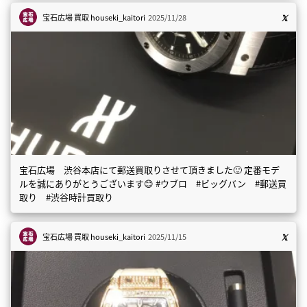
宝石広場 買取
houseki_kaitori
2025/11/28
宝石広場 渋谷本店にて郵送買取りさせて頂きました🙂 定番モデ
ルを誠にありがとうございます😊 #ウブロ #ビッグバン #郵送買
取り #渋谷時計買取り
宝石広場 買取
houseki_kaitori
2025/11/15