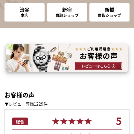
渋谷
新宿
新橋
本店
買取ショップ
買取ショップ
お客様の声
▼レビュー評価1229件
5
★★★★★
★★★★★
総合