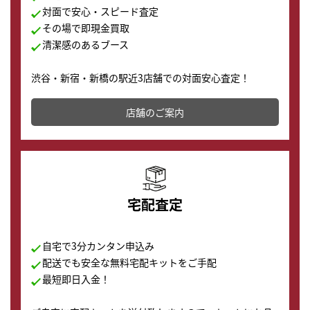
対面で安心・スピード査定
その場で即現金買取
清潔感のあるブース
渋谷・新宿・新橋の駅近3店舗での対面安心査定！
その場で現金買取致します。渋谷本店では、時計販売の
店舗を併設しており、下取りに出してお得に新しい時計
店舗のご案内
の購入もできます♪
宅配査定
自宅で3分カンタン申込み
配送でも安全な無料宅配キットをご手配
最短即日入金！