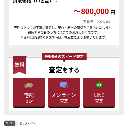
買取価格（中古品）：
〜800,000
円
更新日：2026-03-11
専門スタッフが丁寧に査定し、安心・納得の価格をご案内いたします。
最短でその日のうちに現金でのお渡しが可能です。
※価格はお品物の状態や時期、在庫数により変動いたします。
査定
をする
LINE
オンライン
宅配
査定
査定
査定
ウブロ
ビッグ・バン