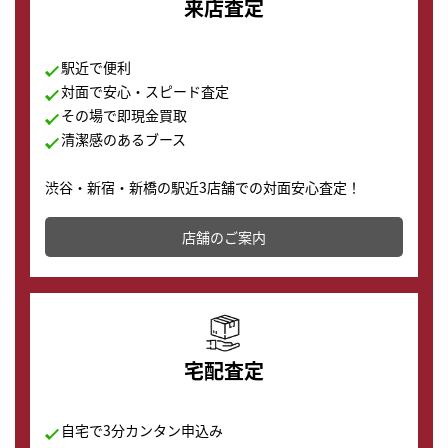
来店査定
駅近で便利
対面で安心・スピード査定
その場で即現金買取
清潔感のあるブース
渋谷・新宿・新橋の駅近3店舗での対面安心査定！
その場で現金買取致します。渋谷本店では、時計販売の
店舗を併設しており、下取りに出してお得に新しい時計
店舗のご案内
の購入もできます♪
宅配査定
自宅で3分カンタン申込み