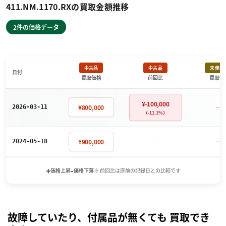
411.NM.1170.RXの買取金額推移
2件の価格データ
中古品
中古品
未使用
日付
買取価格
前回比
買取価
¥-100,000
－
¥800,000
2026-03-11
（-11.1%）
－
－
¥900,000
2024-05-18
+
-
価格上昇
価格下落
※ 前回比は直前の記録日との比較です
故障していたり、付属品が無くても 買取でき