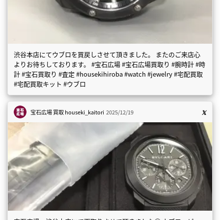
渋谷本店にてウブロを買戻しさせて頂きました。 またのご来店心
よりお待ちしております。 #宝石広場 #宝石広場買取り #腕時計 #時
計 #宝石買取り #査定 #housekihiroba #watch #jewelry #宅配買取
#宅配買取キット #ウブロ
宝石広場 買取
houseki_kaitori
2025/12/19