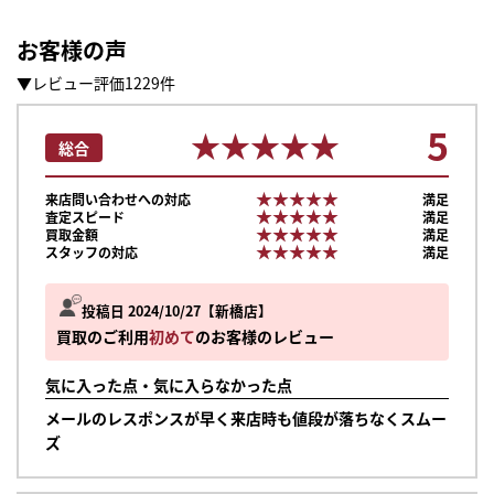
お客様の声
▼レビュー評価1229件
5
★★★★★
★★★★★
総合
★★★★★
★★★★★
来店問い合わせへの対応
満足
★★★★★
★★★★★
査定スピード
満足
★★★★★
★★★★★
買取金額
満足
★★★★★
★★★★★
スタッフの対応
満足
投稿日 2024/10/27
新橋店
買取のご利用
初めて
のお客様のレビュー
気に入った点・気に入らなかった点
メールのレスポンスが早く来店時も値段が落ちなくスムー
ズ