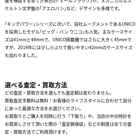
盤を構成する全てが黒色の｢オールブラック｣や、メカニカルなス
ケルトン文字盤の｢アエロバン｣など、デザインも多様です。
｢キングパワー｣シリーズに次いで、自社ムーブメントであるUNICO
を採用したモデル｢ビッグ・バン ウニコ｣も人気。主なケースサイ
ズは41mmと44mmで、UNICO搭載機ではさらに大きく45mmで
すが、2018年には少し小ぶりで扱いやすい42mmのケースサイズ
も加わりました。
選べる査定・買取方法
どの査定・買取方法を選んでも査定額は変わりません。
買取査定手数料は無料！お客様のライフスタイルに合わせて自分
にあった最適な方法をお選びください。
お買取りとご購入を同時に行う「下取り」や、当店の中古時計を
お買戻しさせて頂いた際の「査定額保証」などの制度は全ての査
定・買取方法でご利用頂けます。